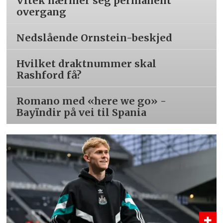
Vitek nærmer seg permanent
overgang
Nedslående Ornstein-beskjed
Hvilket draktnummer skal
Rashford få?
Romano med «here we go» -
Bayïndir på vei til Spania