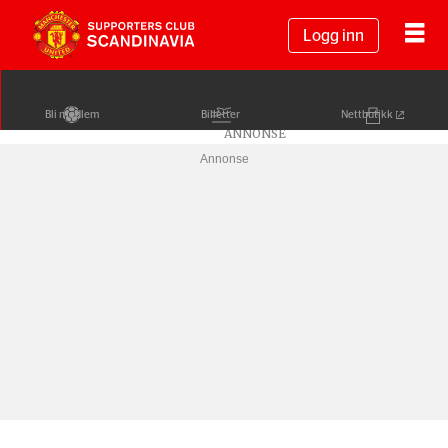
Logg inn
Bli medlem
Billetter
Nettbutikk
Annonse