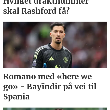
Hvilket draktnummer
skal Rashford få?
Romano med «here we
go» - Bayïndir på vei til
Spania