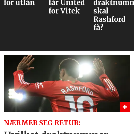
får United
draktnummer
tror han
for Vitek
skal
kan være
Rashford
løsningen
få?
NÆRMER SEG RETUR: