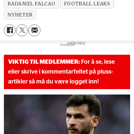
RADAMEL FALCAO
FOOTBALL LEAKS
NYHETER
Annonse
VIKTIG TIL MEDLEMMER:
For å se, lese
eller skrive i kommentarfeltet på pluss-
artikler så må du være logget inn!