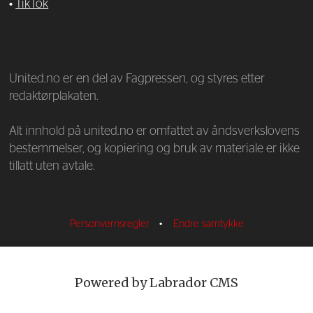
•
TikTok
—
United.no er en del av Fagpressen, og styres etter
redaktørplakaten.
Alt innhold på united.no er omfattet av åndsverkslovens
bestemmelser, og kopiering og bruk av materiale er ikke
tillatt uten avtale.
Personvernsregler
•
Endre samtykke
Powered by Labrador CMS