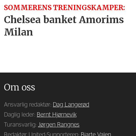
SOMMERENS TRENINGSKAMPER:
Chelsea banket Amorims
Milan
Om oss
Ansvarlig redaktør:
Dag Langerød
Daglig leder:
Bernt Hjørnevik
Turansvarlig:
Jørgen Rangnes
Redaktør United-Supporteren:
Bjarte Valen