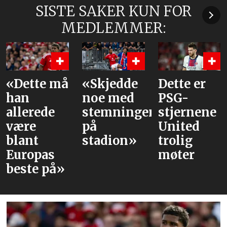
SISTE SAKER KUN FOR
MEDLEMMER:
«Dette må
«Skjedde
Dette er
han
noe med
PSG-
allerede
stemningen
stjernene
være
på
United
blant
stadion»
trolig
Europas
møter
beste på»