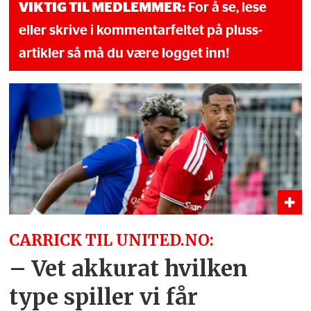
VIKTIG TIL MEDLEMMER:
For å se, lese
eller skrive i kommentarfeltet på pluss-
artikler så må du være logget inn!
CARRICK TIL UNITED.NO:
– Vet akkurat hvilken
type spiller vi får