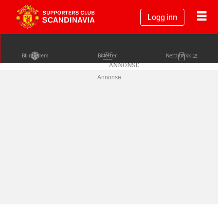
Logg inn
Bli medlem
Billetter
Nettbutikk
Annonse