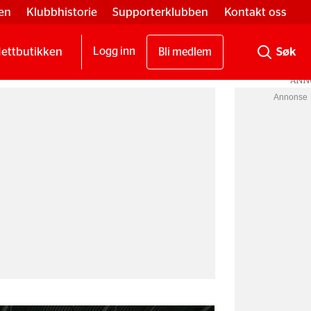
en
Klubbhistorie
Supporterklubben
Kontakt oss
ettbutikken
Logg inn
Bli medlem
Annonse