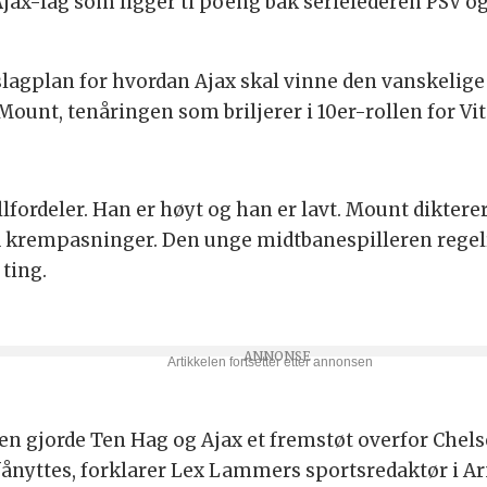
jax-lag som ligger ti poeng bak serielederen PSV og
lagplan for hvordan Ajax skal vinne den vanskelig
unt, tenåringen som briljerer i 10er-rollen for Vit
llfordeler. Han er høyt og han er lavt. Mount dikter
 krempasninger. Den unge midtbanespilleren regelre
ting.
 gjorde Ten Hag og Ajax et fremstøt overfor Chelse
nyttes, forklarer Lex Lammers sportsredaktør i A