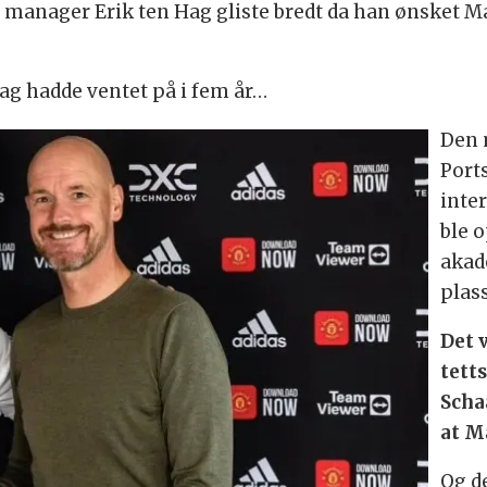
s manager Erik ten Hag gliste bredt da han ønsket
Hag hadde ventet på i fem år…
Den 
Port
inte
ble o
akad
plass
Det 
tett
Scha
at M
Og de