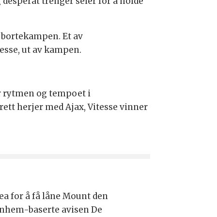
 desperat trenger seier for å holde
e bortekampen. Et av
esse, ut av kampen.
er rytmen og tempoet i
tt herjer med Ajax, Vitesse vinner
a for å få låne Mount den
rnhem-baserte avisen De