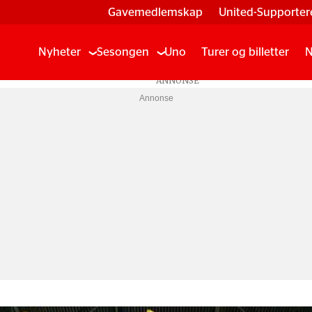
Gavemedlemskap
United-Supporter
Nyheter
Sesongen
Uno
Turer og billetter
N
Annonse