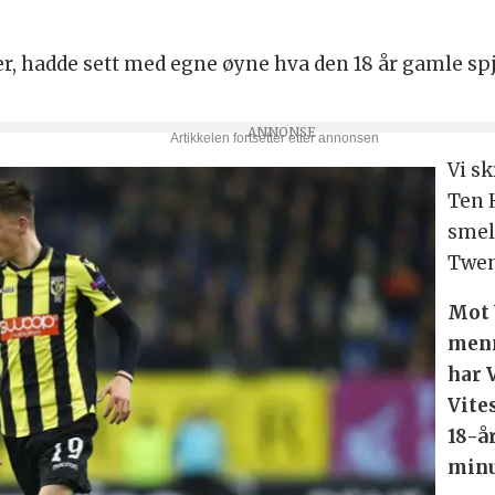
 hadde sett med egne øyne hva den 18 år gamle spjæl
Vi sk
Ten 
smel
Twen
Mot 
menn
har 
Vite
18-å
minu