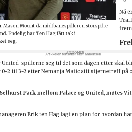
Nå e
Traff
or Mason Mount da midtbanespilleren storspilte
frem
nd. Endelig har Ten Hag fått tak i
Fre
ket seg.
United-spillerne seg til det som dagen etter skal b
0-2 til 3-2 etter Nemanja Matic sitt stjernetreff på 
 Selhurst Park mellom Palace og United, møtes Vi
manageren Erik ten Hag lagt en plan for hvordan ha