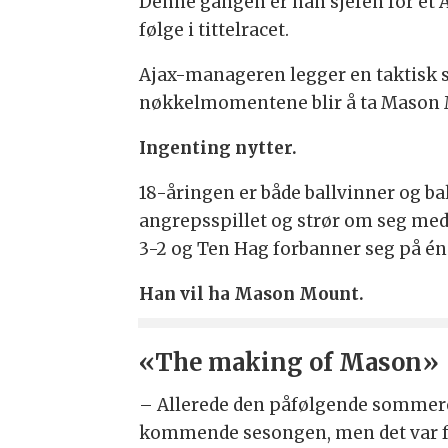
Denne gangen er han sjefen for et A
følge i tittelracet.
Ajax-manageren legger en taktisk s
nøkkelmomentene blir å ta Mason Mo
Ingenting nytter.
18-åringen er både ballvinner og ba
angrepsspillet og strør om seg med
3-2 og Ten Hag forbanner seg på én 
Han vil ha Mason Mount.
«The making of Mason»
– Allerede den påfølgende sommeren
kommende sesongen, men det var få