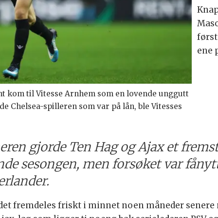
Knap
Maso
førs
ene 
kom til Vitesse Arnhem som en lovende unggutt
e Chelsea-spilleren som var på lån, ble Vitesses
n gjorde Ten Hag og Ajax et fremstøt
e sesongen, men forsøket var fåny
erlander.
det fremdeles friskt i minnet noen måneder senere 