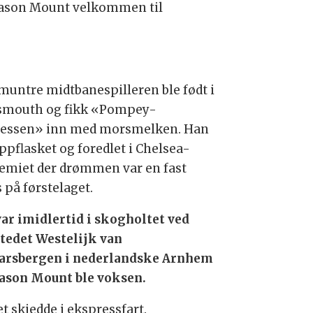
 Mason Mount velkommen til
muntre midtbanespilleren ble født i
smouth og fikk «Pompey-
ressen» inn med morsmelken. Han
ppflasket og foredlet i Chelsea-
emiet der drømmen var en fast
 på førstelaget.
var imidlertid i skogholtet ved
stedet Westelijk van
arsbergen i nederlandske Arnhem
ason Mount ble voksen.
t skjedde i ekspressfart.