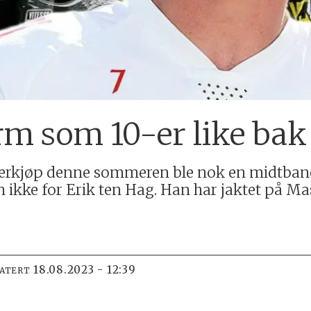
m som 10-er like bak 
lerkjøp denne sommeren ble nok en midtbane
n ikke for Erik ten Hag. Han har jaktet på M
18.08.2023 - 12:39
DATERT