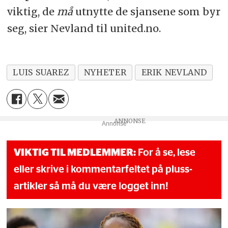
viktig, de
må
utnytte de sjansene som byr
seg, sier Nevland til united.no.
LUIS SUAREZ
NYHETER
ERIK NEVLAND
Annonse
VIKTIG TIL MEDLEMMER:
For å se, lese
eller skrive i kommentarfeltet på pluss-
artikler så må du være logget inn!