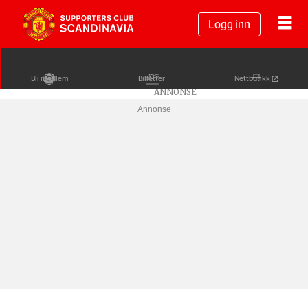
Logg inn
Bli medlem
Billetter
Nettbutikk
Annonse