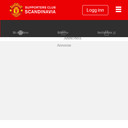
Logg inn
Bli medlem
Billetter
Nettbutikk
Annonse