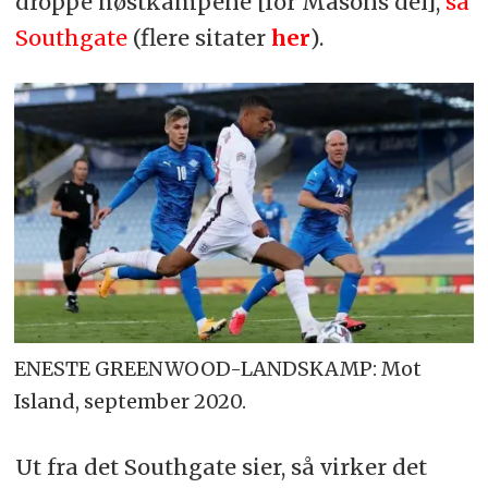
droppe høstkampene [for Masons del],
sa
Southgate
(flere sitater
her
).
ENESTE GREENWOOD-LANDSKAMP: Mot
Island, september 2020.
Ut fra det Southgate sier, så virker det