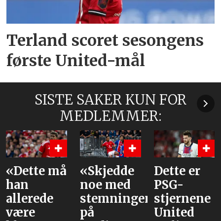
Terland scoret sesongens
første United-mål
SISTE SAKER KUN FOR
MEDLEMMER:
«Skjedde
Dette er
Våre
noe med
PSG-
vurderinge
stemningen
stjernene
av laget
på
United
mot PSG