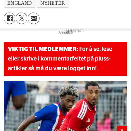
ENGLAND
NYHETER
Annonse
VIKTIG TIL MEDLEMMER:
For å se, lese
eller skrive i kommentarfeltet på pluss-
artikler så må du være logget inn!