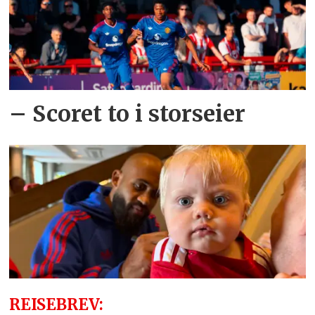
– Scoret to i storseier
REISEBREV: