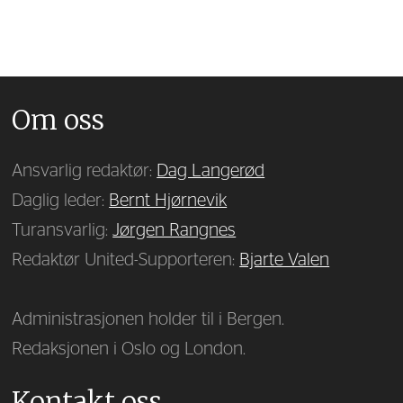
Om oss
Ansvarlig redaktør:
Dag Langerød
Daglig leder:
Bernt Hjørnevik
Turansvarlig:
Jørgen Rangnes
Redaktør United-Supporteren:
Bjarte Valen
Administrasjonen holder til i Bergen.
Redaksjonen i Oslo og London.
Kontakt oss