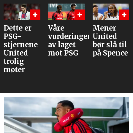
Dette er
Våre
Mener
PSG-
vurderinger
United
stjernene
av laget
bør slå til
United
mot PSG
på Spence
trolig
møter