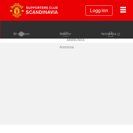
Logg inn
Bli medlem
Billetter
Nettbutikk
Annonse