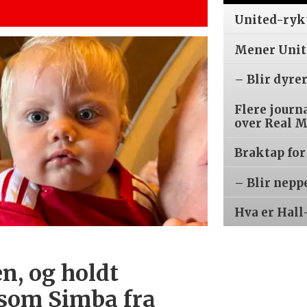
United-ryk
Mener Unite
– Blir dyre
Flere journ
over Real 
Braktap for
– Blir nepp
Hva er Hall
n, og holdt
 som Simba fra