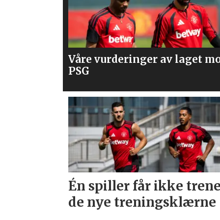
laget mot
Mener United bør slå til på
Spence
Én spiller får ikke trene
de nye treningsklærne