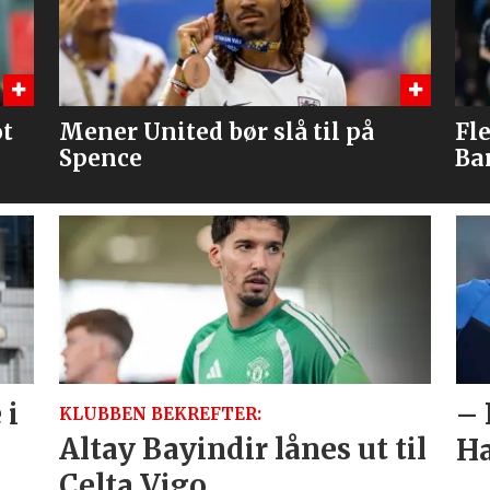
Flere journalister: Rodri velger
Br
Barcelona over Real Madrid
me
 i
– 
KLUBBEN BEKREFTER:
Altay Bayindir lånes ut til
Ha
Celta Vigo