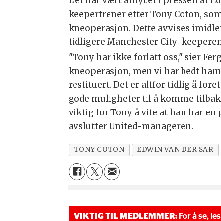
Det har vært antydet i pressen at E
keepertrener etter Tony Coton, so
kneoperasjon. Dette avvises imidlert
tidligere Manchester City-keeperen 
"Tony har ikke forlatt oss," sier Fe
kneoperasjon, men vi har bedt ham o
restituert. Det er altfor tidlig å for
gode muligheter til å komme tilbake 
viktig for Tony å vite at han har en
avslutter United-manageren.
TONY COTON
EDWIN VAN DER SAR
VIKTIG TIL MEDLEMMER:
For å se, le