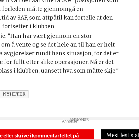
dwin van der Sar ville ta over posisjonen som
m forleden måtte gjennomgå en
id av SAF, som attpåtil kan fortelle at den
fortsetter i klubben.
rgie. "Han har vært gjennom en stor
m å vente og se det hele an til han er helt
eta avgjørelser rundt hans situasjon, for det er
for fullt etter slike operasjoner. Nå er det
 plass i klubben, uansett hva som måtte skje,"
NYHETER
Annonse
Mest lest sis
se eller skrive i kommentarfeltet på