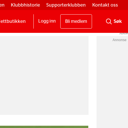
en
Klubbhistorie
Supporterklubben
Kontakt oss
ettbutikken
Logg inn
Bli medlem
Annonse