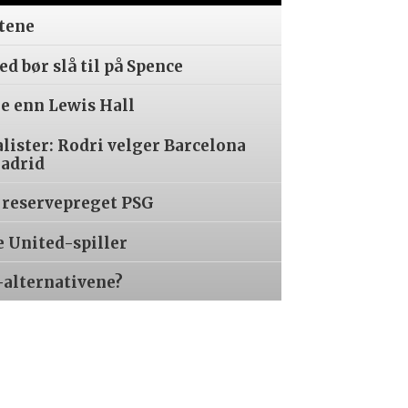
tene
d bør slå til på Spence
re enn Lewis Hall
alister: Rodri velger Barcelona
Madrid
 reservepreget PSG
e United-spiller
-alternativene?