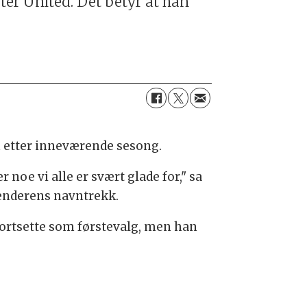
er United. Det betyr at han
en etter inneværende sesong.
 noe vi alle er svært glade for," sa
lenderens navntrekk.
fortsette som førstevalg, men han