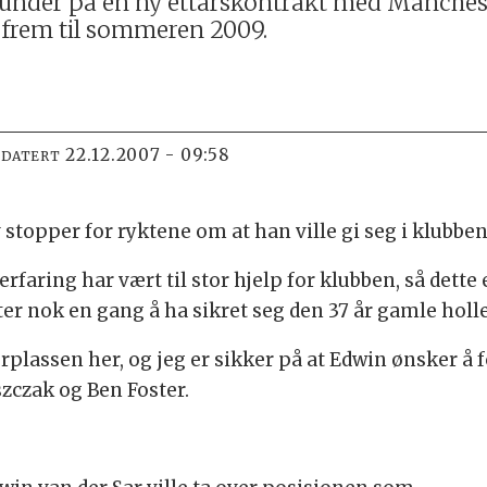
 under på en ny ettårskontrakt med Manchest
d frem til sommeren 2009.
22.12.2007 - 09:58
PDATERT
v stopper for ryktene om at han ville gi seg i klubb
faring har vært til stor hjelp for klubben, så dette er
ter nok en gang å ha sikret seg den 37 år gamle hol
plassen her, og jeg er sikker på at Edwin ønsker å 
szczak og Ben Foster.