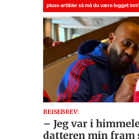
pluss-artikler så må du være logget inn!
REISEBREV:
– Jeg var i himmele
datteren min fram