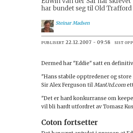
Edwin van der Sar har skrevet
har bundet seg til Old Traffor
Steinar
Madsen
22.12.2007 - 09:58
PUBLISERT
SIST OP
Dermed har "Eddie" satt en definiti
"Hans stabile opptredener og store er
Sir Alex Ferguson til
ManUtd.com
et
"Det er hard konkurranse om keeper
vil bli hardt utfordret av Tomasz Ku
Coton fortsetter