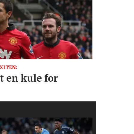
XITEN:
tt en kule for