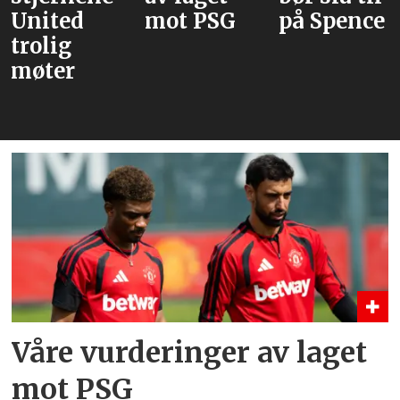
ited
mot PSG
på Spence
vel
lig
Ba
ter
ove
Ma
Våre vurderinger av laget
mot PSG