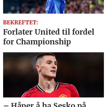
BEKREFTET:
Forlater United til fordel
for Championship
– Håper å ha Sesko på