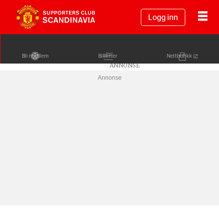
Logg inn
Bli medlem
Billetter
Nettbutikk
Annonse