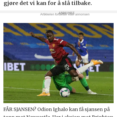
gjøre det vi kan for å slå tilbake.
FÅR SJANSEN? Odion Ighalo kan få sjansen på