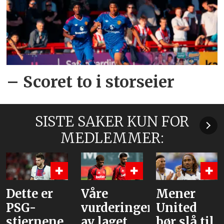
– Scoret to i storseier
SISTE SAKER KUN FOR
MEDLEMMER:
te er
Våre
Mener
Fle
G-
vurderinger
United
jou
ernene
av laget
bør slå til
Ro