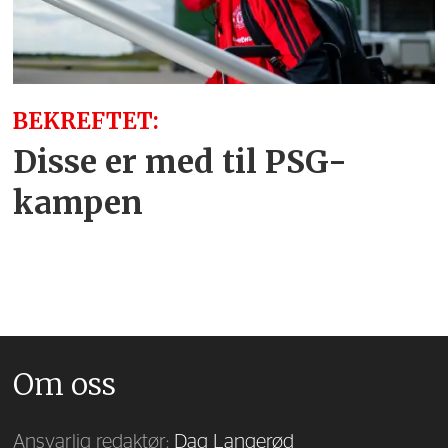
BEKREFTET:
Disse er med til PSG-
kampen
Om oss
Ansvarlig redaktør:
Dag Langerød