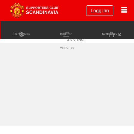
Logg inn
Bli medlem
Billetter
Nettbutikk
Annonse