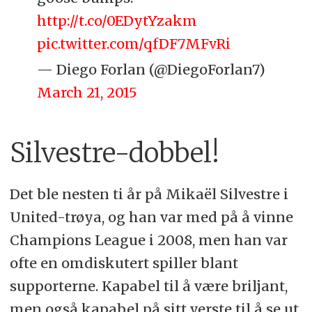
http://t.co/0EDytYzakm
pic.twitter.com/qfDF7MFvRi
— Diego Forlan (@DiegoForlan7)
March 21, 2015
Silvestre-dobbel!
Det ble nesten ti år på Mikaël Silvestre i
United-trøya, og han var med på å vinne
Champions League i 2008, men han var
ofte en omdiskutert spiller blant
supporterne. Kapabel til å være briljant,
men også kapabel på sitt verste til å se ut