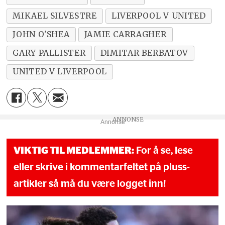
MIKAEL SILVESTRE
LIVERPOOL V UNITED
JOHN O'SHEA
JAMIE CARRAGHER
GARY PALLISTER
DIMITAR BERBATOV
UNITED V LIVERPOOL
Annonse
VIKTIG TIL MEDLEMMER:
For å se, lese
eller skrive i kommentarfeltet på pluss-
artikler så må du være logget inn!