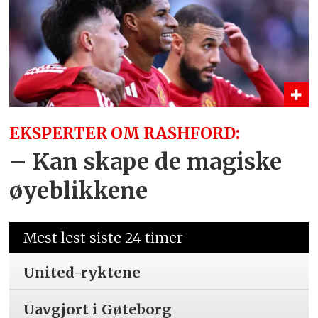
EKSPERTER OM RASHFORD:
– Kan skape de magiske
øyeblikkene
Mest lest siste 24 timer
United-ryktene
Uavgjort i Gøteborg