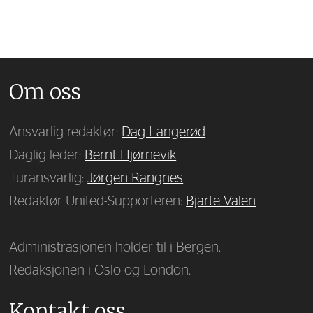
Om oss
Ansvarlig redaktør:
Dag Langerød
Daglig leder:
Bernt Hjørnevik
Turansvarlig:
Jørgen Rangnes
Redaktør United-Supporteren:
Bjarte Valen
Administrasjonen holder til i Bergen.
Redaksjonen i Oslo og London.
Kontakt oss