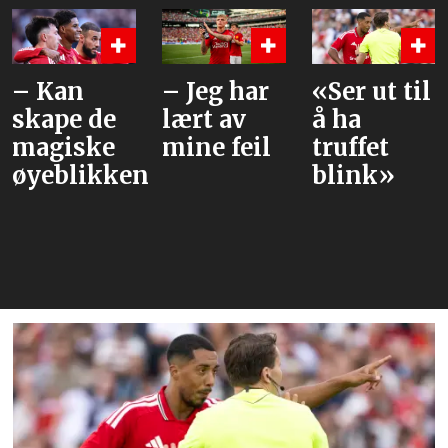
– Jeg har
«Ser ut til
Beskriver
lært av
å ha
hva han
mine feil
truffet
liker ved
e
blink»
Tielemans