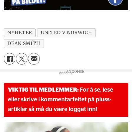
NYHETER
UNITED V NORWICH
DEAN SMITH
Annonse
VIKTIG TIL MEDLEMMER:
For å se, lese
eller skrive i kommentarfeltet på pluss-
artikler så må du være logget inn!