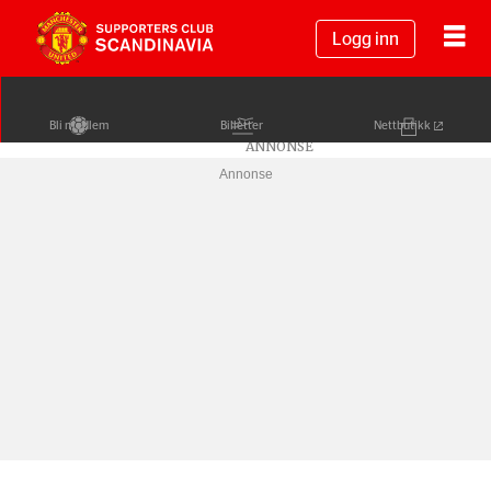
Logg inn
Bli medlem
Billetter
Nettbutikk
Annonse