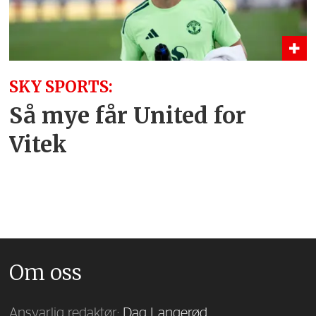
SKY SPORTS:
Så mye får United for
Vitek
Om oss
Ansvarlig redaktør:
Dag Langerød