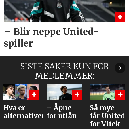
– Blir neppe United-
spiller
SISTE SAKER KUN FOR
MEDLEMMER:
– Åpne
Så mye
Hvilke
ativene?
for utlån
får United
drakt
for Vitek
skal