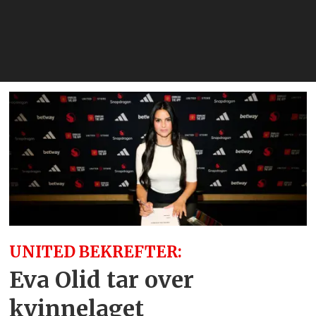
Rashf
få?
UNITED BEKREFTER:
Eva Olid tar over
kvinnelaget