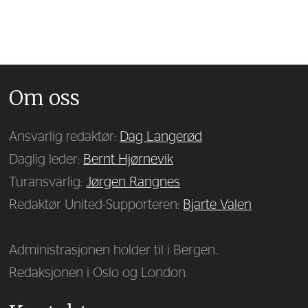
Om oss
Ansvarlig redaktør:
Dag Langerød
Daglig leder:
Bernt Hjørnevik
Turansvarlig:
Jørgen Rangnes
Redaktør United-Supporteren:
Bjarte Valen
Administrasjonen holder til i Bergen.
Redaksjonen i Oslo og London.