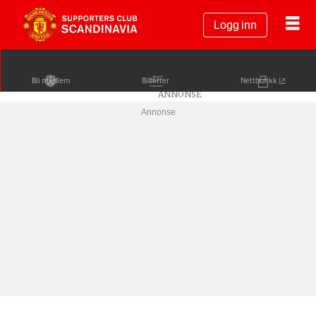
Logg inn
Bli medlem
Billetter
Nettbutikk
Annonse