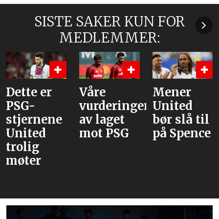
SISTE SAKER KUN FOR
MEDLEMMER:
Våre
Mener
Flere
vurderinger
United
journaliste
av laget
bør slå til
Rodri
mot PSG
på Spence
velger
Barcelona
over Real
Madrid