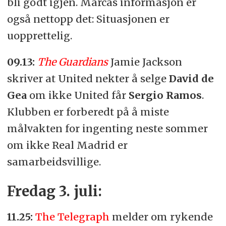
bli godt igjen. Marcas informasjon er
også nettopp det: Situasjonen er
uopprettelig.
09.13:
The Guardians
Jamie Jackson
skriver at United nekter å selge
David de
Gea
om ikke United får
Sergio Ramos
.
Klubben er forberedt på å miste
målvakten for ingenting neste sommer
om ikke Real Madrid er
samarbeidsvillige.
Fredag 3. juli:
11.25:
The Telegraph
melder om rykende