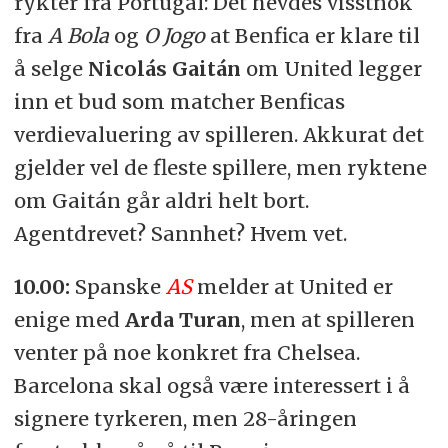
rykter fra Portugal: Det hevdes visstnok
fra
A Bola
og
O Jogo
at Benfica er klare til
å selge
Nicolás Gaitán
om United legger
inn et bud som matcher Benficas
verdievaluering av spilleren. Akkurat det
gjelder vel de fleste spillere, men ryktene
om Gaitán går aldri helt bort.
Agentdrevet? Sannhet? Hvem vet.
10.00:
Spanske
AS
melder at United er
enige med
Arda Turan
, men at spilleren
venter på noe konkret fra Chelsea.
Barcelona skal også være interessert i å
signere tyrkeren, men 28-åringen