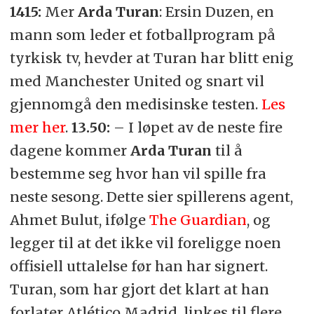
1415:
Mer
Arda Turan
: Ersin Duzen, en
mann som leder et fotballprogram på
tyrkisk tv, hevder at Turan har blitt enig
med Manchester United og snart vil
gjennomgå den medisinske testen.
Les
mer her
.
13.50:
– I løpet av de neste fire
dagene kommer
Arda Turan
til å
bestemme seg hvor han vil spille fra
neste sesong. Dette sier spillerens agent,
Ahmet Bulut, ifølge
The Guardian
, og
legger til at det ikke vil foreligge noen
offisiell uttalelse før han har signert.
Turan, som har gjort det klart at han
forlater Atlético Madrid, linkes til flere