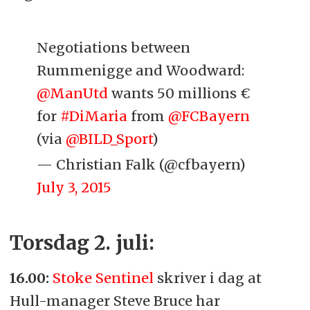
Negotiations between
Rummenigge and Woodward:
@ManUtd
wants 50 millions €
for
#DiMaria
from
@FCBayern
(via
@BILD_Sport
)
— Christian Falk (@cfbayern)
July 3, 2015
Torsdag 2. juli:
16.00:
Stoke Sentinel
skriver i dag at
Hull-manager Steve Bruce har