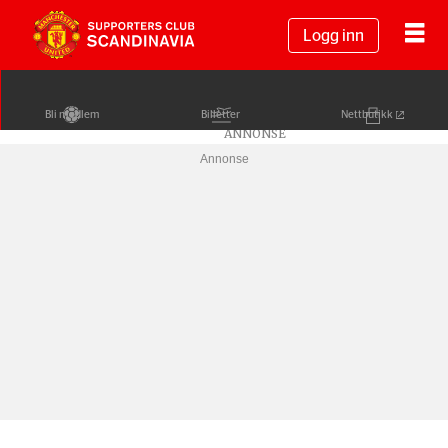
Logg inn
Bli medlem
Billetter
Nettbutikk
Annonse