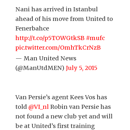
Nani has arrived in Istanbul
ahead of his move from United to
Fenerbahce
http://t.co/p5TOWGtkSB
#mufc
pic.twitter.com/OmhTkCrNzB
— Man United News
(@ManUtdMEN)
July 5, 2015
Van Persie’s agent Kees Vos has
told
@VI_nl
Robin van Persie has
not found a new club yet and will
be at United’s first training