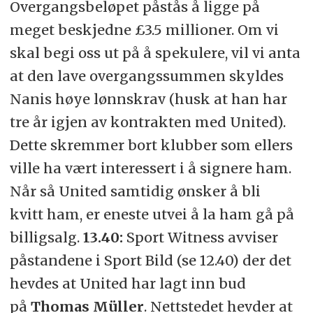
Overgangsbeløpet påstås å ligge på
meget beskjedne £3.5 millioner. Om vi
skal begi oss ut på å spekulere, vil vi anta
at den lave overgangssummen skyldes
Nanis høye lønnskrav (husk at han har
tre år igjen av kontrakten med United).
Dette skremmer bort klubber som ellers
ville ha vært interessert i å signere ham.
Når så United samtidig ønsker å bli
kvitt ham, er eneste utvei å la ham gå på
billigsalg.
13.40:
Sport Witness avviser
påstandene i Sport Bild (se 12.40) der det
hevdes at United har lagt inn bud
på
Thomas Müller
. Nettstedet hevder at