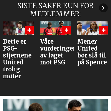
SISTE SAKER KUN FOR
MEDLEMMER:
Dette er
Våre
Mener
PSG-
vurderinger
United
stjernene
av laget
bør slå til
United
mot PSG
på Spence
trolig
møter