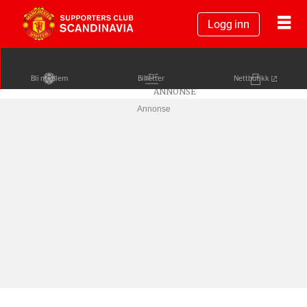
Logg inn
Bli medlem
Billetter
Nettbutikk
Annonse