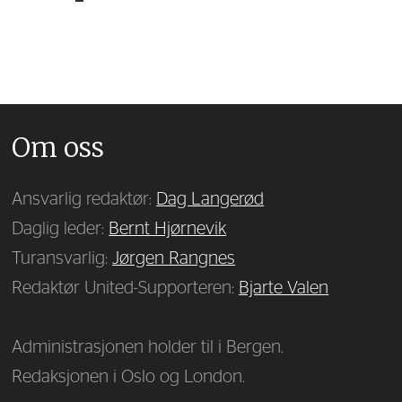
Om oss
Ansvarlig redaktør:
Dag Langerød
Daglig leder:
Bernt Hjørnevik
Turansvarlig:
Jørgen Rangnes
Redaktør United-Supporteren:
Bjarte Valen
Administrasjonen holder til i Bergen.
Redaksjonen i Oslo og London.