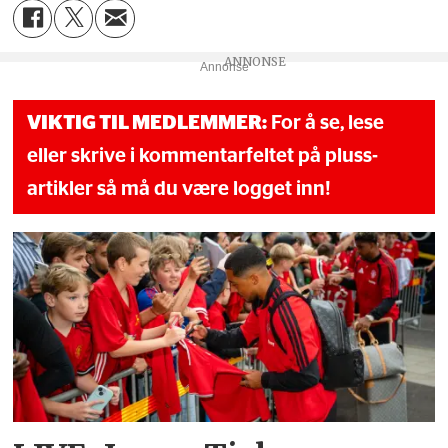
Annonse
VIKTIG TIL MEDLEMMER:
For å se, lese
eller skrive i kommentarfeltet på pluss-
artikler så må du være logget inn!