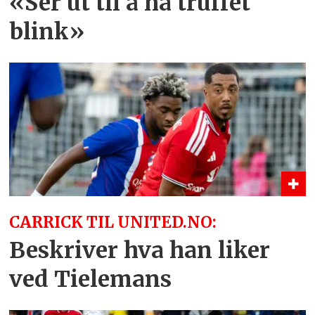
«Ser ut til å ha truffet
blink»
CARRICK TIL UNITED.NO:
Beskriver hva han liker
ved Tielemans