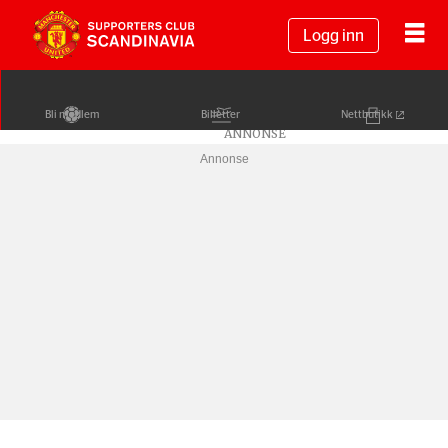
Logg inn
Bli medlem
Billetter
Nettbutikk
Annonse