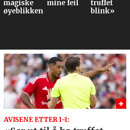
agiske
mine feil
truffet
l
yeblikkene
blink»
T
AVISENE ETTER 1-1: