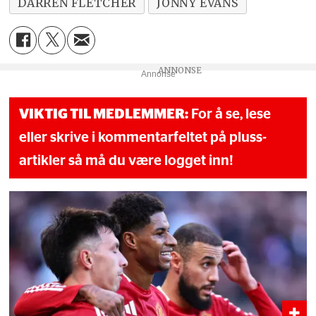
DARREN FLETCHER
JONNY EVANS
Annonse
VIKTIG TIL MEDLEMMER:
For å se, lese
eller skrive i kommentarfeltet på pluss-
artikler så må du være logget inn!