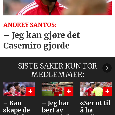
ANDREY SANTOS:
– Jeg kan gjøre det
Casemiro gjorde
SISTE SAKER KUN FOR
MEDLEMMER:
 Kan
– Jeg har
«Ser ut til
B
kape de
lært av
å ha
h