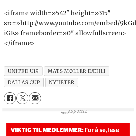
<iframe width=»542″ height=»315″
src=»http://www.youtube.com/embed/9kG
iGE» frameborder=»0″ allowfullscreen>
</iframe>
UNITED U19
MATS MØLLER DÆHLI
DALLAS CUP
NYHETER
Annonse
VIKTIG TIL MEDLEMMER:
For å se, lese