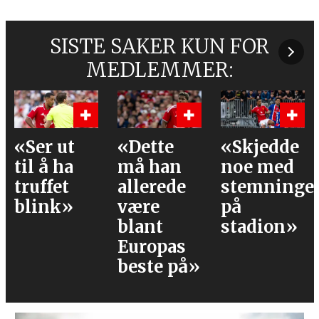
SISTE SAKER KUN FOR
MEDLEMMER:
«Ser ut
«Dette
«Skjedde
til å ha
må han
noe med
truffet
allerede
stemninge
blink»
være
på
blant
stadion»
Europas
beste på»