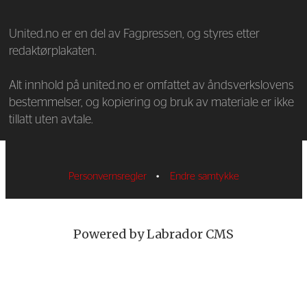
United.no er en del av Fagpressen, og styres etter
redaktørplakaten.
Alt innhold på united.no er omfattet av åndsverkslovens
bestemmelser, og kopiering og bruk av materiale er ikke
tillatt uten avtale.
Personvernsregler
•
Endre samtykke
Powered by Labrador CMS