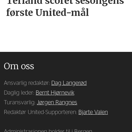
Terland scoret sesongens
første United-mål
Om oss
Ansvarlig redaktør:
Dag Langerød
Daglig leder:
Bernt Hjørnevik
Turansvarlig:
Jørgen Rangnes
Redaktør United-Supporteren:
Bjarte Valen
Administrasjonen holder til i Bergen.