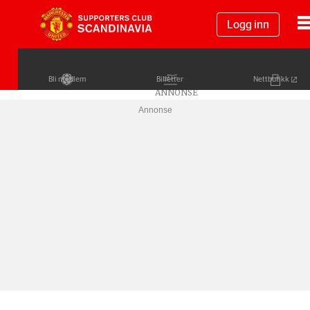
Logg inn
Bli medlem
Billetter
Nettbutikk
Annonse