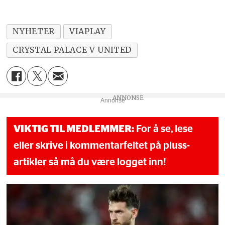
NYHETER
VIAPLAY
CRYSTAL PALACE V UNITED
Annonse
VIKTIG TIL MEDLEMMER:
For å se, lese
eller skrive i kommentarfeltet på pluss-
artikler så må du være logget inn!