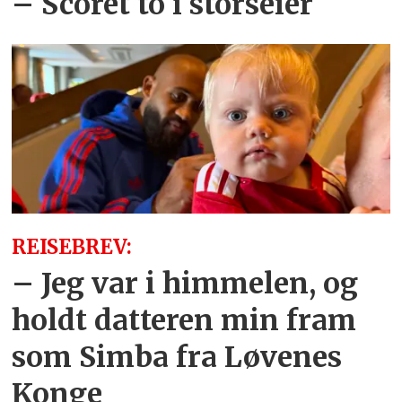
– Scoret to i storseier
REISEBREV:
– Jeg var i himmelen, og
holdt datteren min fram
som Simba fra Løvenes
Konge