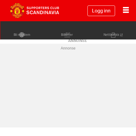
Logg inn
Bli medlem
Billetter
Nettbutikk
Annonse