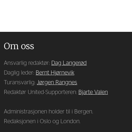
Om oss
Ansvarlig redaktør:
Dag Langerød
Daglig leder:
Bernt Hjørnevik
Turansvarlig:
Jørgen Rangnes
Redaktør United-Supporteren:
Bjarte Valen
Administrasjonen holder til i Bergen.
Redaksjonen i Oslo og London.