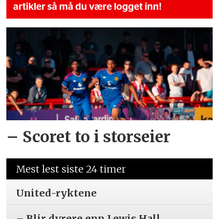
artikler så må du være logget inn!
– Scoret to i storseier
Mest lest siste 24 timer
United-ryktene
– Blir dyrere enn Lewis Hall