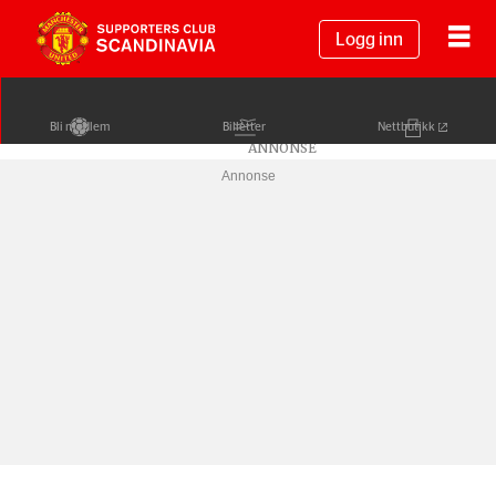
Logg inn
Bli medlem
Billetter
Nettbutikk
Annonse