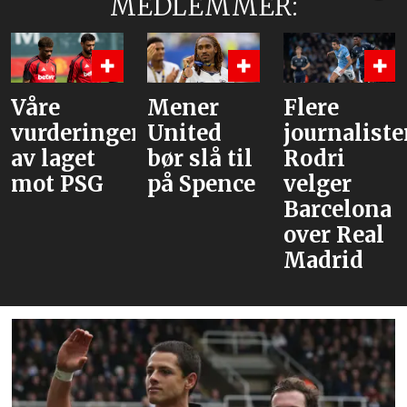
MEDLEMMER:
Mener
Flere
Bruno og
er
United
journalister:
Cunha,
bør slå til
Rodri
men
på Spence
velger
venter
Barcelona
med
over Real
Tielemans
Madrid