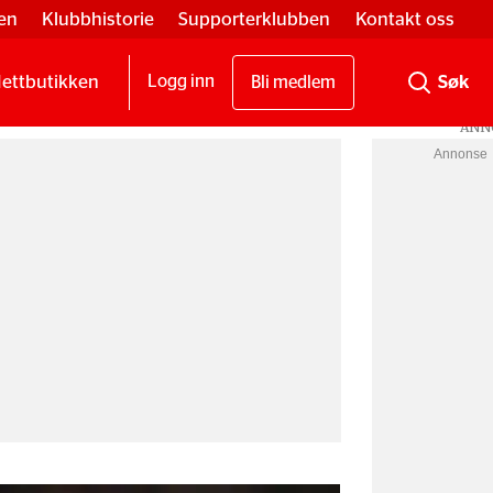
en
Klubbhistorie
Supporterklubben
Kontakt oss
ettbutikken
Logg inn
Bli medlem
Annonse