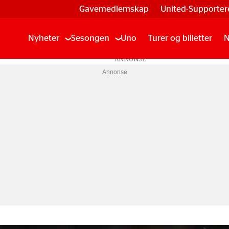
Gavemedlemskap
United-Supporter
Nyheter
Sesongen
Uno
Turer og billetter
N
Annonse