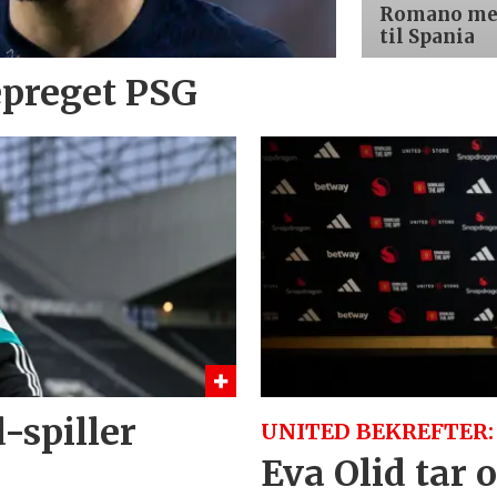
Romano med
til Spania
epreget PSG
-spiller
UNITED BEKREFTER:
Eva Olid tar 