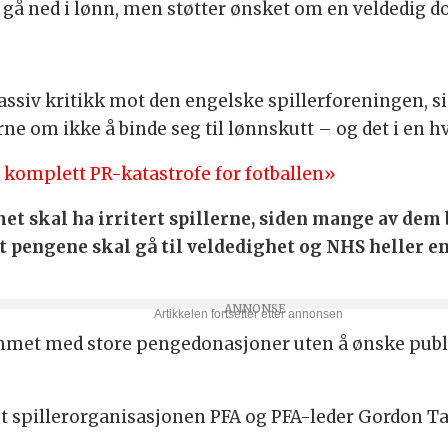
l gå ned i lønn, men støtter ønsket om en veldedig d
ssiv kritikk mot den engelske spillerforeningen, si
rne om ikke å binde seg til lønnskutt – og det i en 
 komplett PR-katastrofe for fotballen»
t skal ha irritert spillerne, siden mange av de
t pengene skal gå til veldedighet og NHS heller en
mmet med store pengedonasjoner uten å ønske publi
t spillerorganisasjonen PFA og PFA-leder Gordon Tay