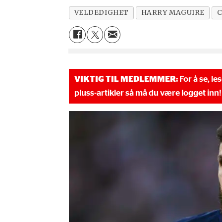
VELDEDIGHET
HARRY MAGUIRE
C
VIKTIG TIL MEDLEMMER:
For å se, le
pluss-artikler så må du være logget inn!