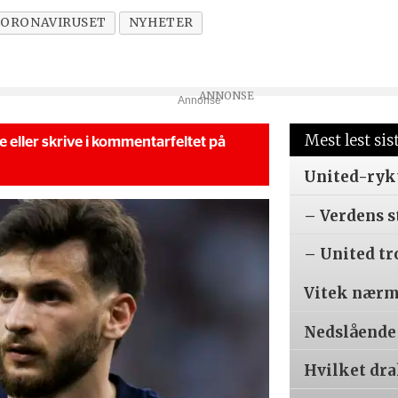
ORONAVIRUSET
NYHETER
Annonse
Mest lest sis
se eller skrive i kommentarfeltet på
United-ryk
– Verdens s
– United tr
Vitek nærm
Nedslående
Hvilket dr