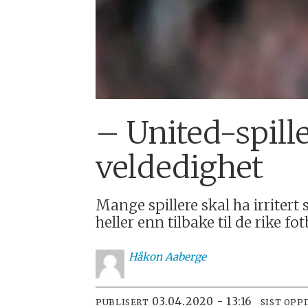
– United-spille
veldedighet
Mange spillere skal ha irritert
heller enn tilbake til de rike f
Håkon
Aaberge
03.04.2020 - 13:16
PUBLISERT
SIST OPP