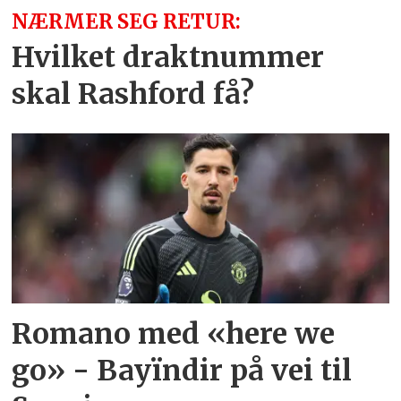
NÆRMER SEG RETUR:
Hvilket draktnummer
skal Rashford få?
Romano med «here we
go» - Bayïndir på vei til