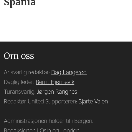
Spania
Om oss
Ansvarlig redaktør:
Dag Langerød
Daglig leder:
Bernt Hjørnevik
Turansvarlig:
Jørgen Rangnes
Redaktør United-Supporteren:
Bjarte Valen
Administrasjonen holder til i Bergen.
Redaksjonen i Oslo og London.