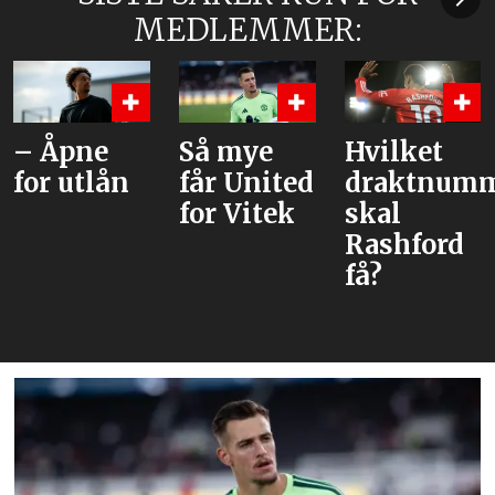
MEDLEMMER:
– Åpne
Så mye
Hvilket
for utlån
får United
draktnum
for Vitek
skal
Rashford
få?