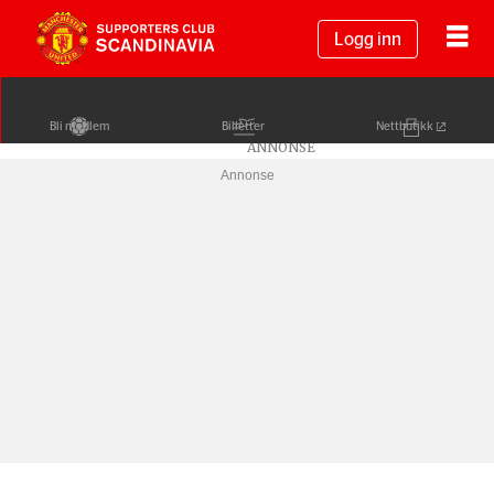
Logg inn
Bli medlem
Billetter
Nettbutikk
Annonse