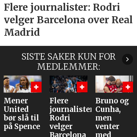
Flere journalister: Rodri
velger Barcelona over Real
Madrid
SISTE SAKER KUN FOR
MEDLEMMER:
Flere
Bruno og
Hva er
journalister:
Cunha,
alternative
Rodri
men
velger
venter
Barcelona
med