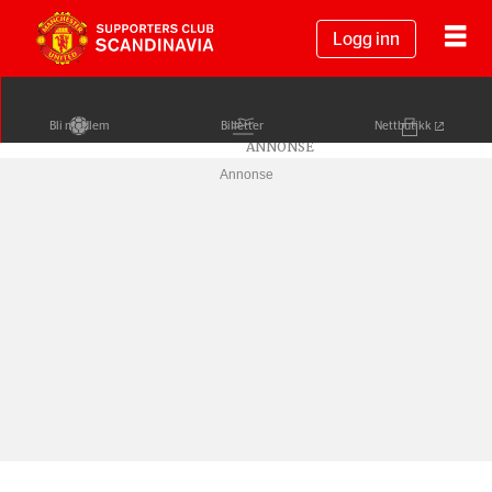
Logg inn
Bli medlem
Billetter
Nettbutikk
Annonse