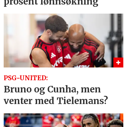
prosent lønnsøkning
PSG-UNITED:
Bruno og Cunha, men
venter med Tielemans?