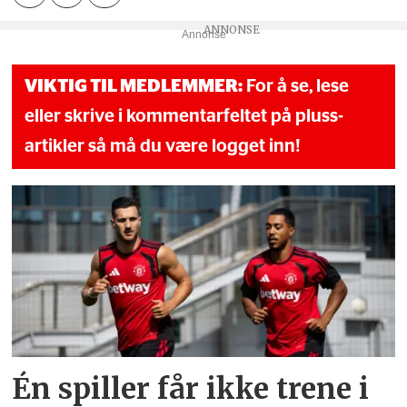
Annonse
VIKTIG TIL MEDLEMMER:
For å se, lese
eller skrive i kommentarfeltet på pluss-
artikler så må du være logget inn!
Én spiller får ikke trene i