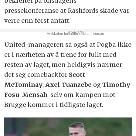
bekreftet på onsdagens
pressekonferanse at Rashfords skade var
verre enn først antatt.
United-manageren sa også at Pogba ikke
er i nærheten av å trene for fullt med
resten av laget, men heldigvis nærmer
det seg comebackfor
Scott
McTominay
,
Axel Tuanzebe
og
Timothy
Fosu-Mensah
selv om kampen mot
Brugge kommer i tidligste laget.