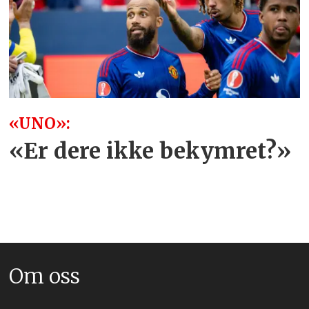
«UNO»:
«Er dere ikke bekymret?»
Om oss