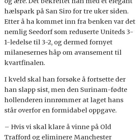
og ære. Det bekreftet han med et elegant
hælspark på San Siro for tre uker siden.
Etter å ha kommet inn fra benken var det
nemlig Seedorf som reduserte Uniteds 3-
1-ledelse til 3-2, og dermed fornyet
milanesernes håp om avansement til
kvartfinalen.
I kveld skal han forsøke å fortsette der
han slapp sist, men den Surinam-fødte
hollenderen innrømmer at laget hans
står overfor en formidabel oppgave.
– Hvis vi skal klare å vinne på Old
Trafford og eliminere Manchester