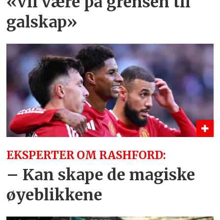
«Vil være på grensen til
galskap»
EKSPERTER OM RASHFORD:
– Kan skape de magiske
øyeblikkene