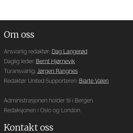
Om oss
Ansvarlig redaktør:
Dag Langerød
Daglig leder:
Bernt Hjørnevik
Turansvarlig:
Jørgen Rangnes
Redaktør United-Supporteren:
Bjarte Valen
Administrasjonen holder til i Bergen.
Redaksjonen i Oslo og London.
Kontakt oss