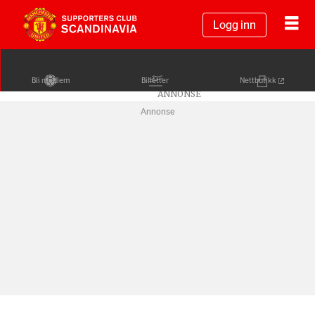
Logg inn
Bli medlem
Billetter
Nettbutikk
Annonse