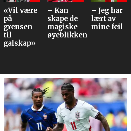
«Vil være
– Kan
– Jeg har
på
skape de
lært av
grensen
magiske
mine feil
til
øyeblikkene
galskap»