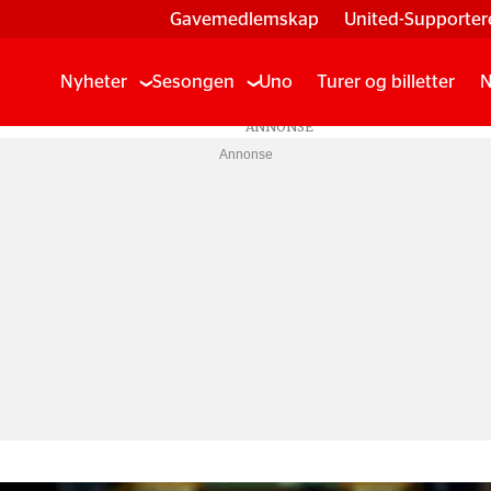
Gavemedlemskap
United-Supporter
Nyheter
Sesongen
Uno
Turer og billetter
N
Annonse