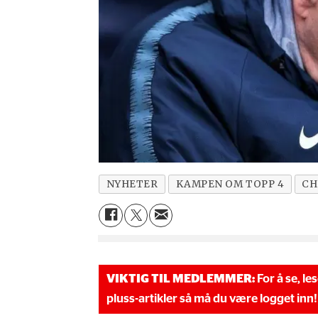
NYHETER
KAMPEN OM TOPP 4
CH
VIKTIG TIL MEDLEMMER:
For å se, le
pluss-artikler så må du være logget inn!