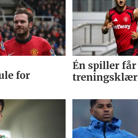
Én spiller får
ule for
treningsklæ