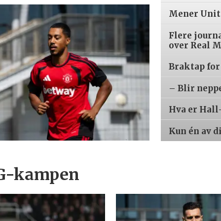
Mener Unite
Flere journ
over Real 
Braktap for
– Blir nepp
Hva er Hall
Kun én av d
PSG-kampen