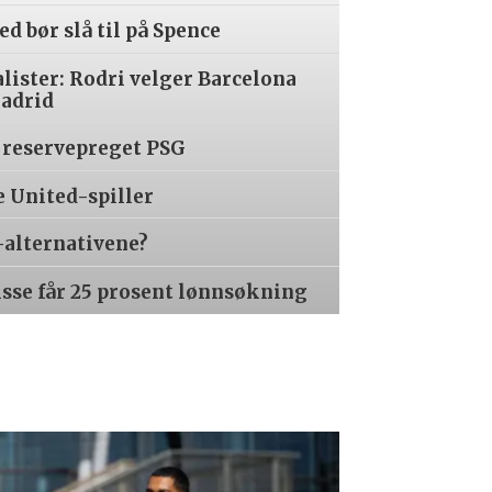
d bør slå til på Spence
alister: Rodri velger Barcelona
Madrid
 reservepreget PSG
e United-spiller
-alternativene?
isse får 25 prosent lønnsøkning