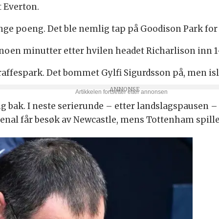
 Everton.
ge poeng. Det ble nemlig tap på Goodison Park for
 noen minutter etter hvilen headet Richarlison inn 
affespark. Det bommet Gylfi Sigurdsson på, men isl
g bak. I neste serierunde – etter landslagspausen – 
rsenal får besøk av Newcastle, mens Tottenham spill