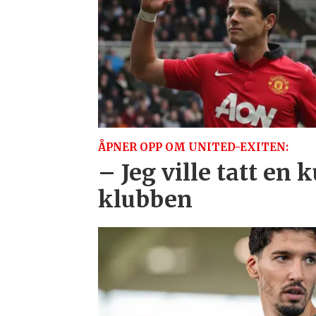
ÅPNER OPP OM UNITED-EXITEN:
– Jeg ville tatt en k
klubben