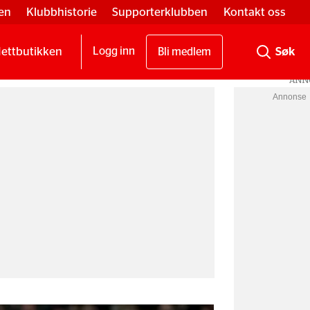
en
Klubbhistorie
Supporterklubben
Kontakt oss
ettbutikken
Logg inn
Bli medlem
Annonse