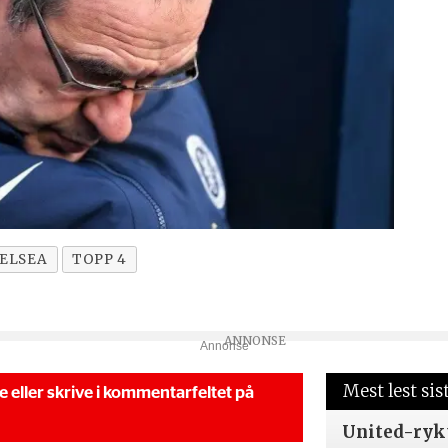
ELSEA
TOPP 4
Annonse
Mest lest sis
se eller skrive i kommentarfeltet på
United-ryk