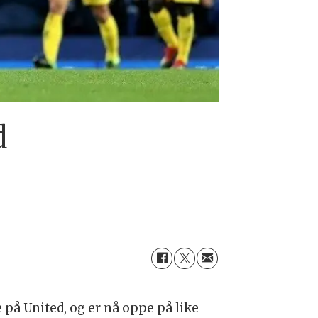
d
e på United, og er nå oppe på like