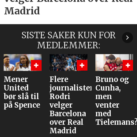
Madrid
SISTE SAKER KUN FOR
MEDLEMMER:
Flere
Bruno og
Hva er
journalister:
Cunha,
alternative
Rodri
men
velger
venter
Barcelona
med
over Real
Tielemans?
Madrid