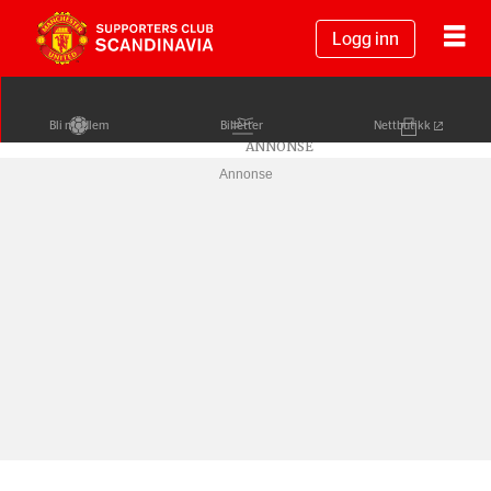
Logg inn
Bli medlem
Billetter
Nettbutikk
Annonse