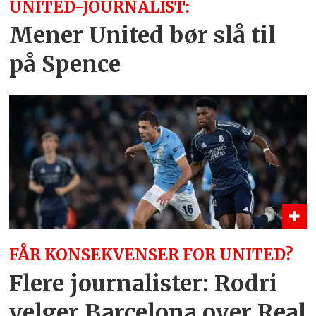
UNITED-JOURNALIST:
Mener United bør slå til
på Spence
FÅR KONSEKVENSER FOR UNITED?
Flere journalister: Rodri
velger Barcelona over Real