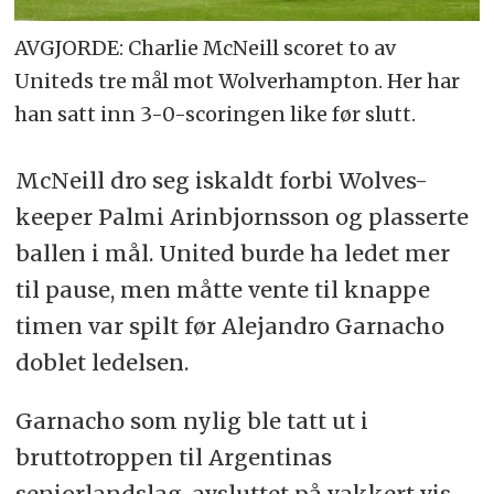
AVGJORDE: Charlie McNeill scoret to av
Uniteds tre mål mot Wolverhampton. Her har
han satt inn 3-0-scoringen like før slutt.
McNeill dro seg iskaldt forbi Wolves-
keeper Palmi Arinbjornsson og plasserte
ballen i mål. United burde ha ledet mer
til pause, men måtte vente til knappe
timen var spilt før
Alejandro Garnacho
doblet ledelsen.
Garnacho som nylig ble tatt ut i
bruttotroppen til Argentinas
seniorlandslag, avsluttet på vakkert vis