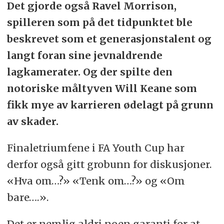
Det gjorde også Ravel Morrison,
spilleren som på det tidpunktet ble
beskrevet som et generasjonstalent og
langt foran sine jevnaldrende
lagkamerater. Og der spilte den
notoriske måltyven Will Keane som
fikk mye av karrieren ødelagt på grunn
av skader.
Finaletriumfene i FA Youth Cup har
derfor også gitt grobunn for diskusjoner.
«Hva om…?» «Tenk om…?» og «Om
bare….».
Det er nemlig aldri noen garanti for at