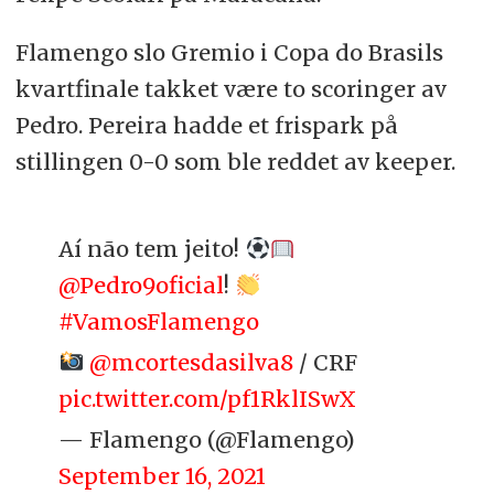
Flamengo slo Gremio i Copa do Brasils
kvartfinale takket være to scoringer av
Pedro. Pereira hadde et frispark på
stillingen 0-0 som ble reddet av keeper.
Aí não tem jeito!
@Pedro9oficial
!
#VamosFlamengo
@mcortesdasilva8
/ CRF
pic.twitter.com/pf1RklISwX
— Flamengo (@Flamengo)
September 16, 2021