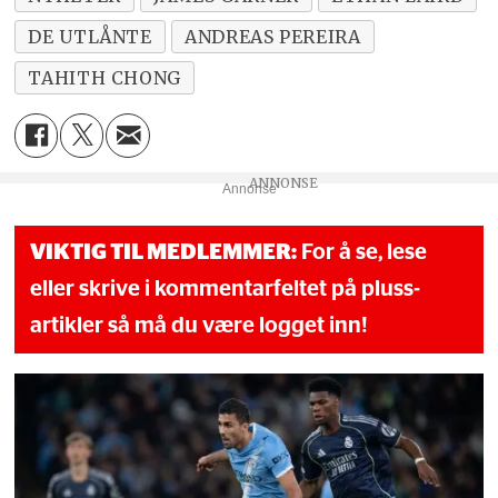
DE UTLÅNTE
ANDREAS PEREIRA
TAHITH CHONG
Annonse
VIKTIG TIL MEDLEMMER:
For å se, lese
eller skrive i kommentarfeltet på pluss-
artikler så må du være logget inn!