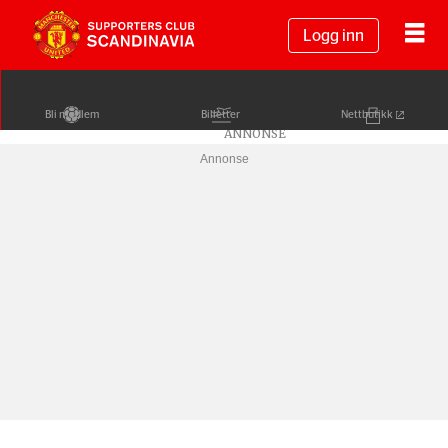
Logg inn
Bli medlem
Billetter
Nettbutikk
Annonse