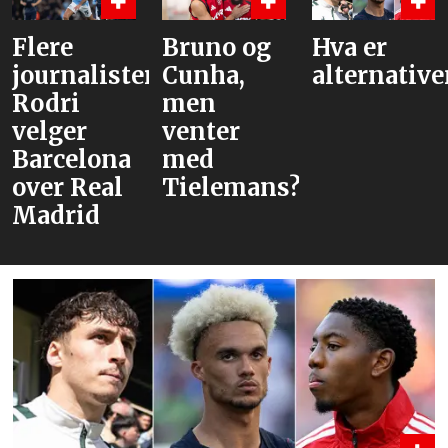
Flere
Bruno og
Hva er
journalister:
Cunha,
alternativen
Rodri
men
velger
venter
Barcelona
med
over Real
Tielemans?
Madrid