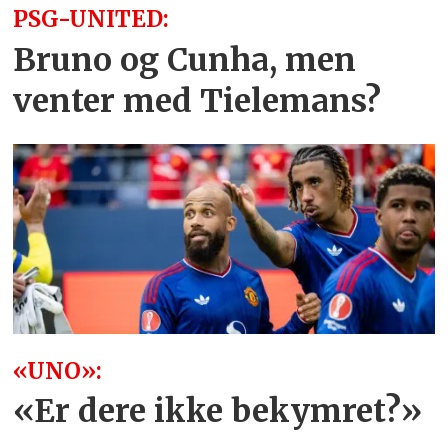
PSG-UNITED:
Bruno og Cunha, men
venter med Tielemans?
«UNO»:
«Er dere ikke bekymret?»