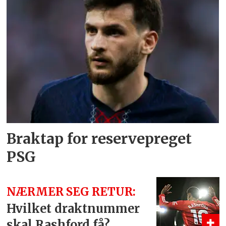
Braktap for
reservepreget
PSG
NÆRMER SEG RETUR:
Hvilket draktnummer
skal Rashford få?