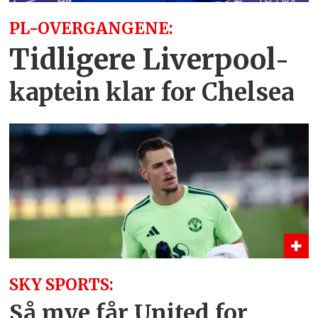
PL-OVERGANGENE:
Tidligere Liverpool
-
kaptein
klar for Chelsea
SKY SPORTS:
Så mye får United for