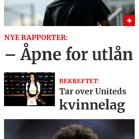
NYE RAPPORTER:
– Åpne for utlån
BEKREFTET:
Tar over Uniteds
kvinnelag