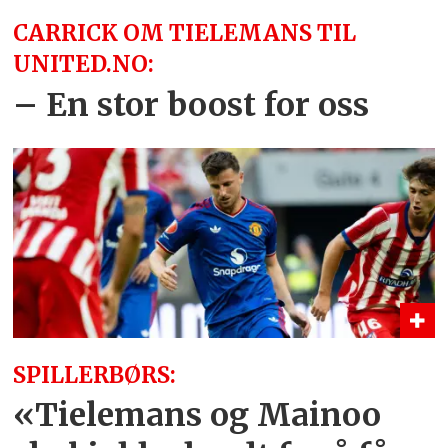
CARRICK OM TIELEMANS TIL
UNITED.NO:
– En stor boost for oss
SPILLERBØRS:
«Tielemans og Mainoo