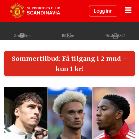
Logg inn
Bli medlem
Billetter
Nettbutikk
United
Sommertilbud: Få tilgang i 2 mnd –
-
kun 1 kr!
forsiden