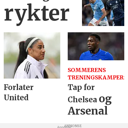
rykter
SOMMERENS
TRENINGSKAMPER:
Tap for
Forlater
og
United
Chelsea
Arsenal
Annonse