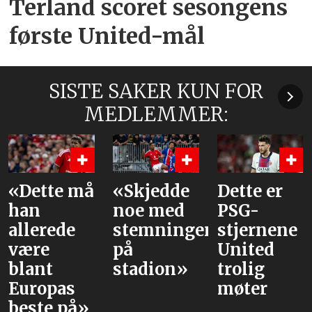
Terland scoret sesongens
første United-mål
SISTE SAKER KUN FOR
MEDLEMMER:
Dette må
«Skjedde
Dette er
V
an
noe med
PSG-
v
llerede
stemningen
stjernene
a
ære
på
United
m
lant
stadion»
trolig
uropas
møter
este på»