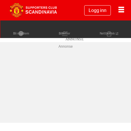
Logg inn
Bli medlem
Billetter
Nettbutikk
Annonse