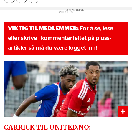
Annonse
VIKTIG TIL MEDLEMMER:
For å se, lese
eller skrive i kommentarfeltet på pluss-
artikler så må du være logget inn!
CARRICK TIL UNITED.NO: