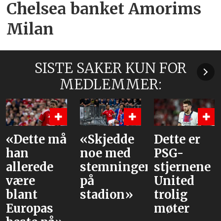
Chelsea banket Amorims
Milan
SISTE SAKER KUN FOR
MEDLEMMER:
«Dette må
«Skjedde
Dette er
han
noe med
PSG-
allerede
stemningen
stjernene
være
på
United
blant
stadion»
trolig
Europas
møter