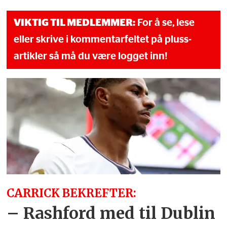
VIKTIG TIL MEDLEMMER:
For å se, lese
eller skrive i kommentarfeltet på pluss-
artikler så må du være logget inn!
CARRICK BEKREFTER:
– Rashford med til Dublin