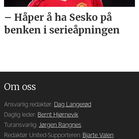
– Håper å ha Sesko på
benken i serieåpningen
Om oss
Ansvarlig redaktør:
Dag Langerød
Daglig leder:
Bernt Hjørnevik
Turansvarlig:
Jørgen Rangnes
Redaktør United-Supporteren:
Bjarte Valen