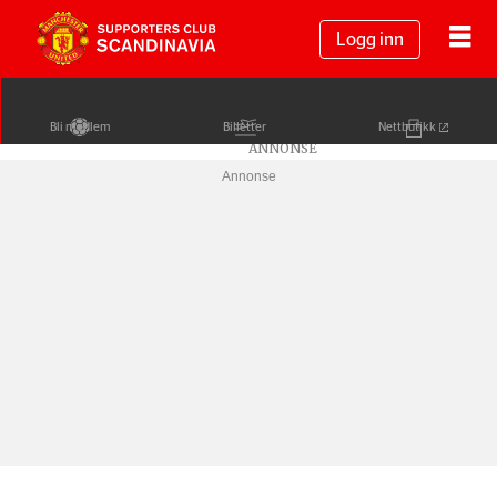
Logg inn
Bli medlem
Billetter
Nettbutikk
Annonse