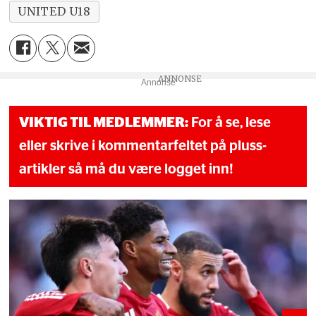
UNITED U18
Annonse
VIKTIG TIL MEDLEMMER:
For å se, lese
eller skrive i kommentarfeltet på pluss-
artikler så må du være logget inn!