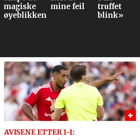
magiske
mine feil
truffet
øyeblikkene
blink»
AVISENE ETTER 1-1: