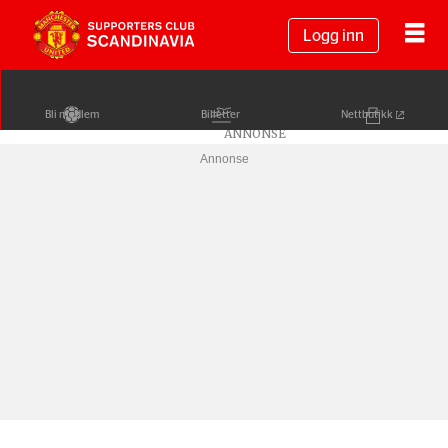
Logg inn
Bli medlem
Billetter
Nettbutikk
Annonse