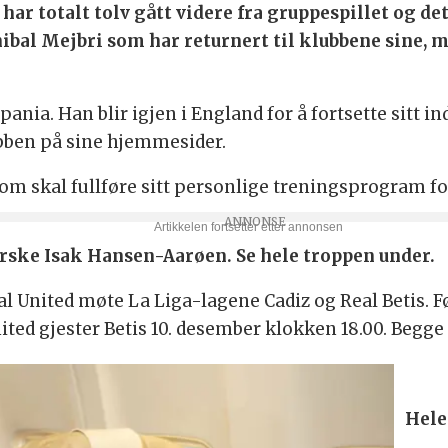
 har totalt tolv gått videre fra gruppespillet og d
ibal Mejbri som har returnert til klubbene sine, m
Spania. Han blir igjen i England for å fortsette sitt 
lubben på sine hjemmesider.
m skal fullføre sitt personlige treningsprogram fo
norske Isak Hansen-Aarøen.
Se hele troppen under.
kal United møte La Liga-lagene Cadiz og Real Betis. 
ited gjester Betis 10. desember klokken 18.00. Beg
Hele