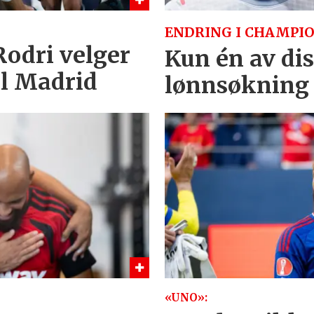
ENDRING I CHAMPIO
 Rodri velger
Kun én av dis
al Madrid
lønnsøkning
«UNO»: