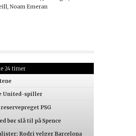
ill, Noam Emeran
te 24 timer
tene
e United-spiller
 reservepreget PSG
d bør slå til på Spence
alister: Rodri velger Barcelona