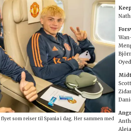
Keep
Nath
Fors
Wan-
Meng
Björ
Oyed
Midt
Scot
Zida
Dani
Angr
yet som reiser til Spania i dag. Her sammen med
Anth
Alej