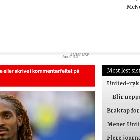
McNe
Annonse
Mest lest sis
se eller skrive i kommentarfeltet på
United-ryk
– Blir nepp
Braktap for
Mener Unite
Flere journ