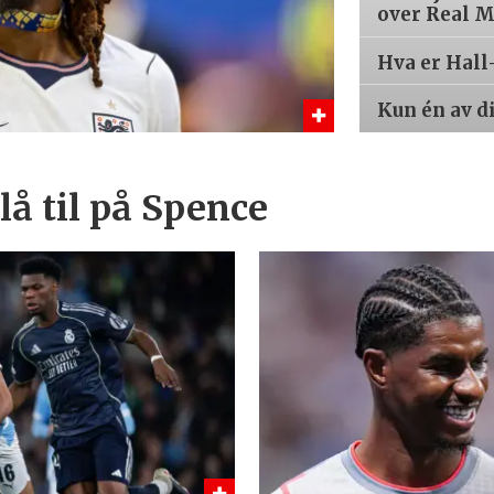
over Real 
Hva er Hall
Kun én av d
å til på Spence