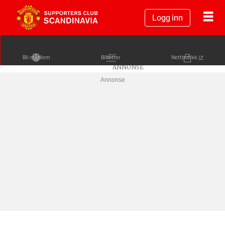
Logg inn
Bli medlem
Billetter
Nettbutikk
Annonse