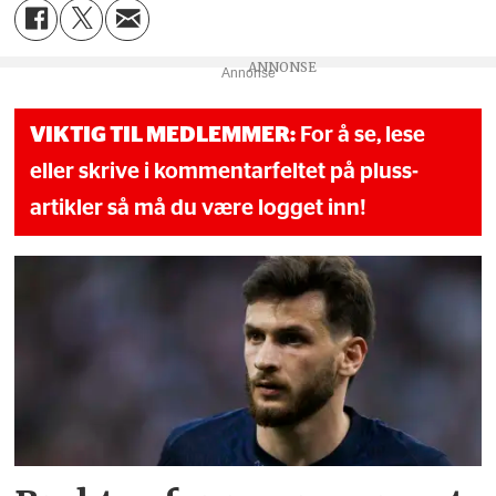
Annonse
VIKTIG TIL MEDLEMMER:
For å se, lese
eller skrive i kommentarfeltet på pluss-
artikler så må du være logget inn!