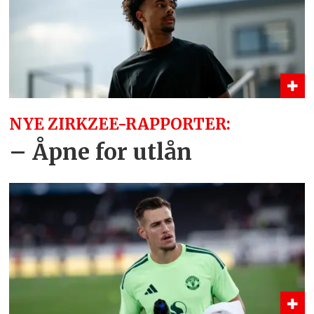
NYE ZIRKZEE-RAPPORTER:
– Åpne for utlån