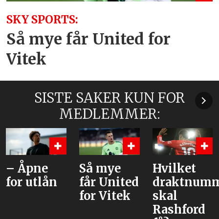
SKY SPORTS:
Så mye får United for
Vitek
SISTE SAKER KUN FOR
MEDLEMMER:
Så mye
Hvilket
– United
får United
draktnummer
tror han
for Vitek
skal
kan være
Rashford
løsningen