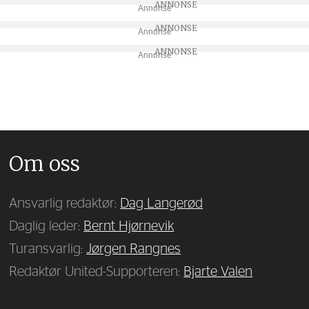
Annonse
Annonse
Annonse
Om oss
Ansvarlig redaktør:
Dag Langerød
Daglig leder:
Bernt Hjørnevik
Turansvarlig:
Jørgen Rangnes
Redaktør United-Supporteren:
Bjarte Valen