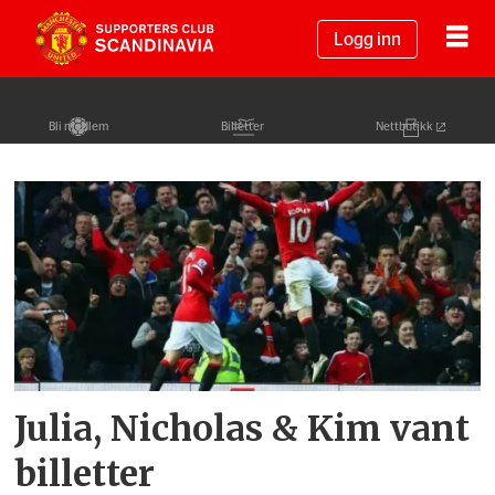
Logg inn
Bli medlem
Billetter
Nettbutikk
Tag:
santander
Julia, Nicholas & Kim vant
billetter