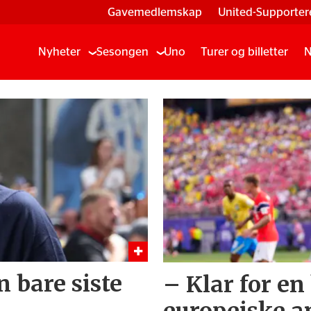
Gavemedlemskap
United-Supporter
Nyheter
Sesongen
Uno
Turer og billetter
N
n bare siste
– Klar for e
europeiske a