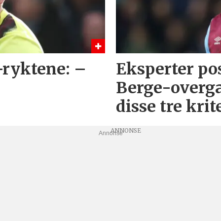
-ryktene: –
Eksperter pos
Berge-overga
disse tre krit
Annonse