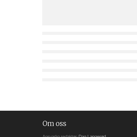
Om oss
Ansvarlig redaktør:
Dag Langerød