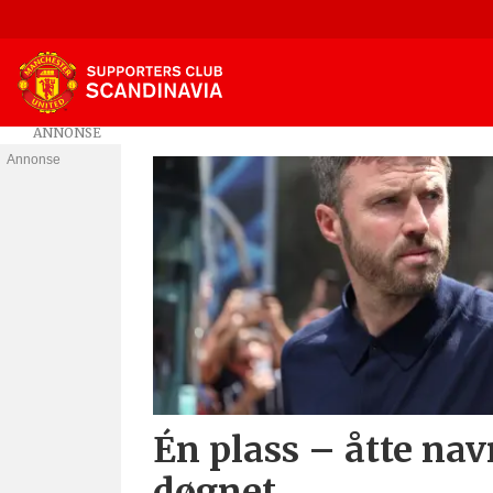
Annonse
Tag:
sander
berge
Én plass – åtte nav
døgnet