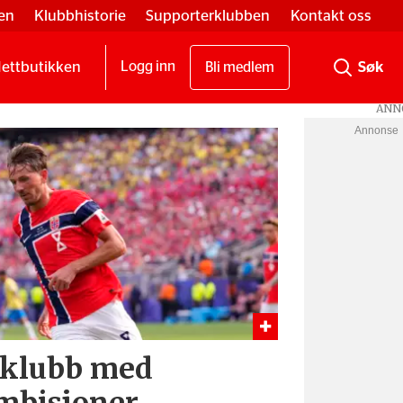
en
Klubbhistorie
Supporterklubben
Kontakt oss
ettbutikken
Logg inn
Bli medlem
Annonse
n klubb med
mbisjoner