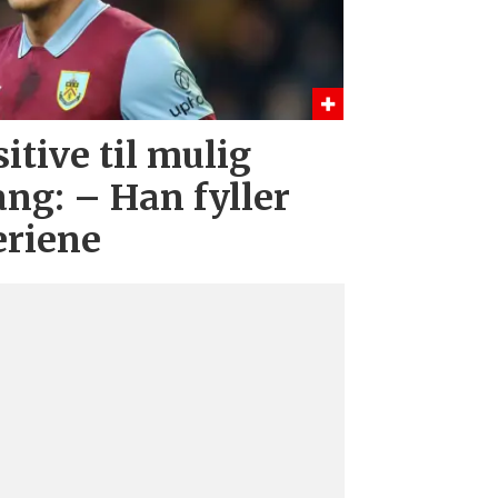
itive til mulig
ng: – Han fyller
eriene