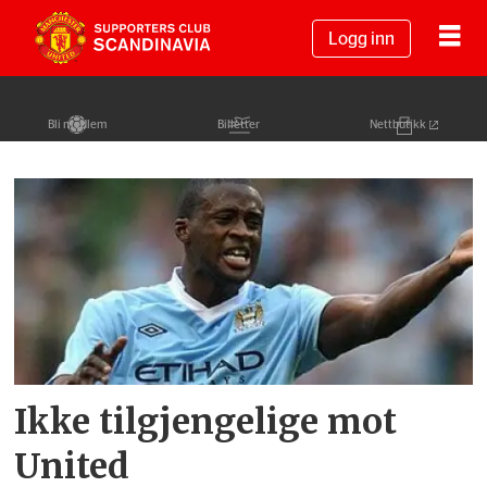
Logg inn
Bli medlem
Billetter
Nettbutikk
Tag:
salomon
kalou
Ikke tilgjengelige mot
United