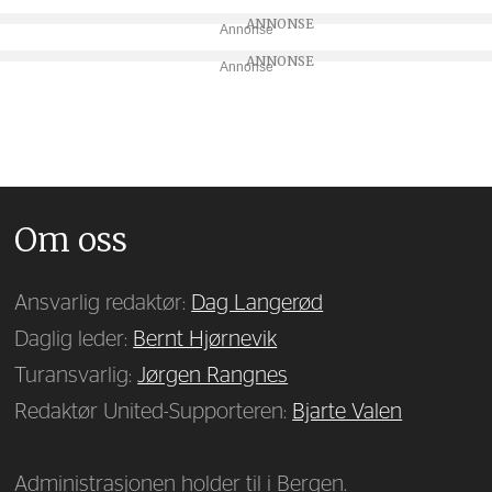
Annonse
Annonse
Om oss
Ansvarlig redaktør:
Dag Langerød
Daglig leder:
Bernt Hjørnevik
Turansvarlig:
Jørgen Rangnes
Redaktør United-Supporteren:
Bjarte Valen
Administrasjonen holder til i Bergen.