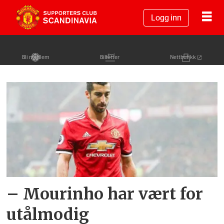
Logg inn
Bli medlem
Billetter
Nettbutikk
Tag:
petter
bø
tosterud
– Mourinho har vært for
utålmodig