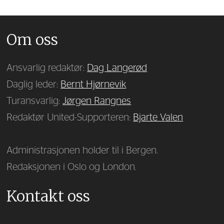
Om oss
Ansvarlig redaktør:
Dag Langerød
Daglig leder:
Bernt Hjørnevik
Turansvarlig:
Jørgen Rangnes
Redaktør United-Supporteren:
Bjarte Valen
Administrasjonen holder til i Bergen.
Redaksjonen i Oslo og London.
Kontakt oss