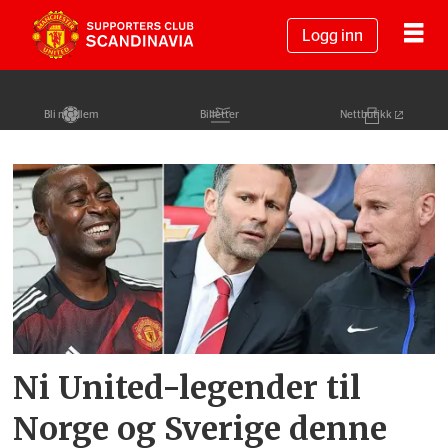
Logg inn
Bli medlem
Billetter
Nettbutikk
Tag:
p
Ni United-legender til
Norge og Sverige denne