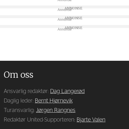
Annonse
Annonse
Annonse
Annonse
Om oss
Ansvarlig redaktør:
Dag Langerød
Daglig leder:
Bernt Hjørnevik
Turansvarlig:
Jørgen Rangnes
Redaktør United-Supporteren:
Bjarte Valen