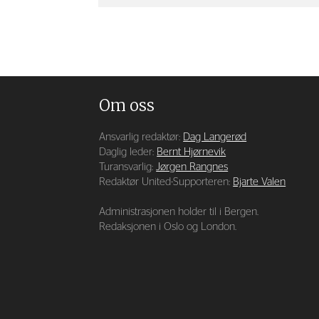
Om oss
Ansvarlig redaktør:
Dag Langerød
Daglig leder:
Bernt Hjørnevik
Turansvarlig:
Jørgen Rangnes
Redaktør United-Supporteren:
Bjarte Valen
Administrasjonen holder til i Bergen.
Redaksjonen i Oslo og London.