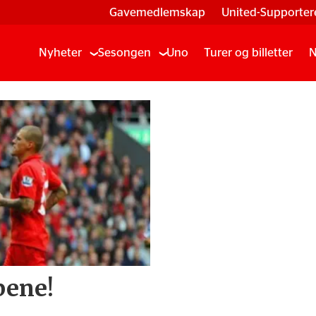
Gavemedlemskap
United-Supporter
Nyheter
Sesongen
Uno
Turer og billetter
N
bene!