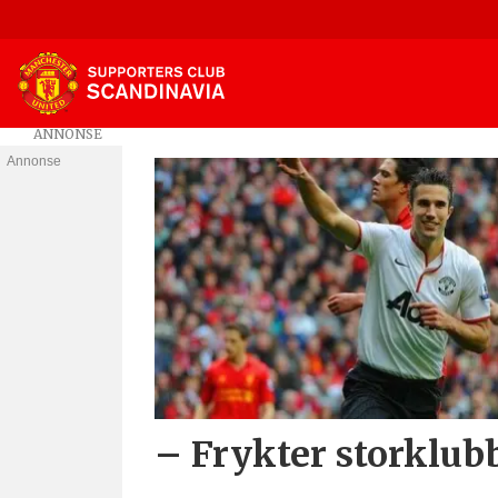
Annonse
Tag:
ole
alexander
saue
– Frykter storklub