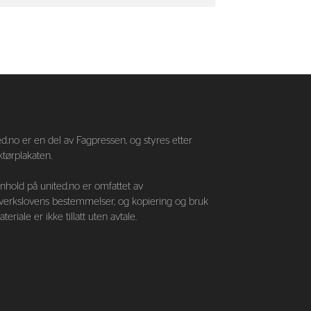
—
d.no er en del av Fagpressen, og styres etter
tørplakaten.
nnhold på united.no er omfattet av
verkslovens bestemmelser, og kopiering og bruk
teriale er ikke tillatt uten avtale.