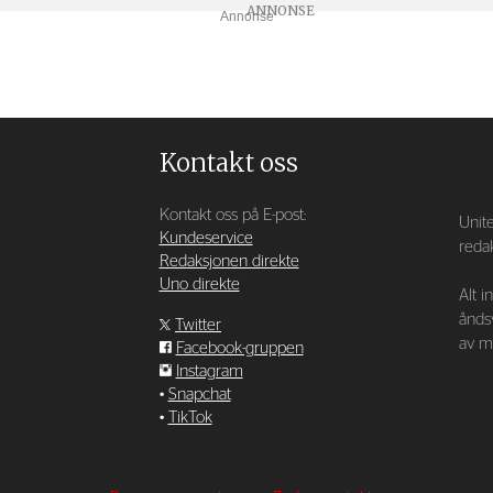
Annonse
Kontakt oss
Kontakt oss på E-post:
Unite
Kundeservice
redak
Redaksjonen direkte
Uno direkte
Alt i
ånds
Twitter
av ma
Facebook-gruppen
Instagram
•
Snapchat
•
TikTok