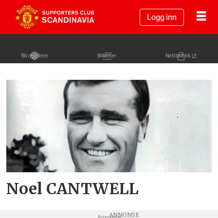
Logg inn
Bli medlem
Billetter
Nettbutikk
Tag:
noel
cantwell
Noel CANTWELL
Annonse