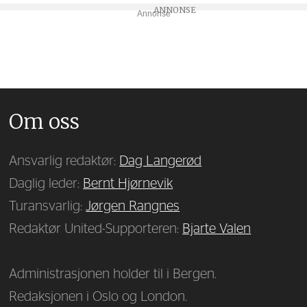
Annonse
Om oss
Ansvarlig redaktør:
Dag Langerød
Daglig leder:
Bernt Hjørnevik
Turansvarlig:
Jørgen Rangnes
Redaktør United-Supporteren:
Bjarte Valen
Administrasjonen holder til i Bergen.
Redaksjonen i Oslo og London.