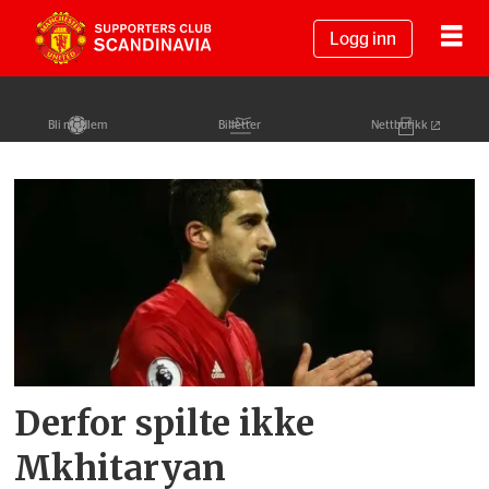
Logg inn
Bli medlem
Billetter
Nettbutikk
Tag:
middlesbrough
v
united
Derfor spilte ikke
Mkhitaryan