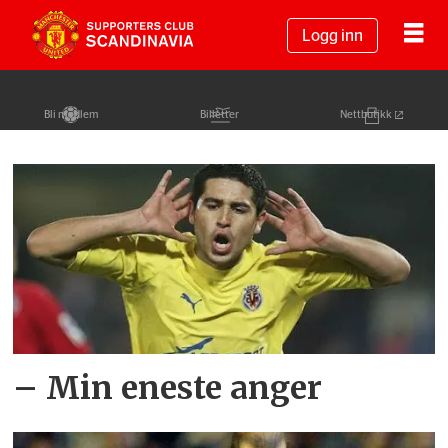
Logg inn
Bli medlem
Billetter
Nettbutikk
Tag:
juan
roman
riquelme
– Min eneste anger