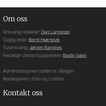
Om oss
Ansvarlig redaktør:
Dag Langerød
Daglig leder:
Bernt Hjørnevik
Turansvarlig:
Jørgen Rangnes
Redaktør United-Supporteren:
Bjarte Valen
Administrasjonen holder til i Bergen.
Redaksjonen i Oslo og London.
Kontakt oss