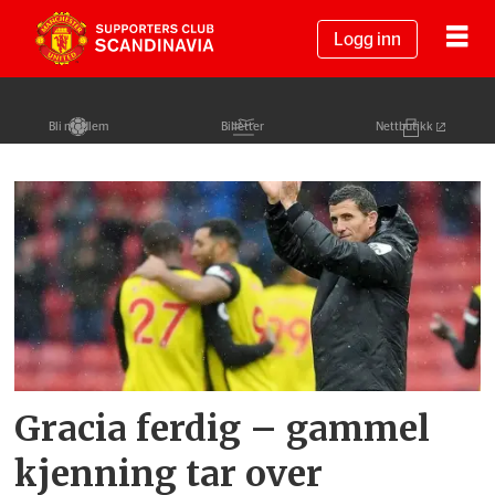
Logg inn
Bli medlem
Billetter
Nettbutikk
Tag:
javi
gracia
Gracia ferdig – gammel
kjenning tar over