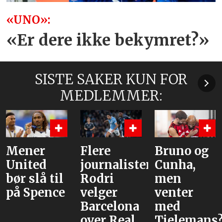
«UNO»:
«Er dere ikke bekymret?»
SISTE SAKER KUN FOR
MEDLEMMER:
Flere
Bruno og
Hva er
journalister:
Cunha,
alternative
Rodri
men
velger
venter
Barcelona
med
over Real
Tielemans?