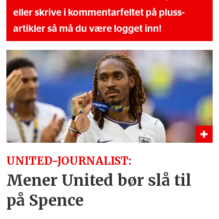
eller skrive i kommentarfeltet på pluss-
artikler så må du være logget inn!
UNITED-JOURNALIST:
Mener United bør slå til
på Spence