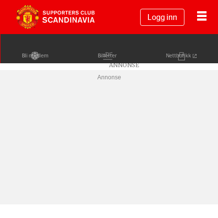
Logg inn
Bli medlem
Billetter
Nettbutikk
Annonse