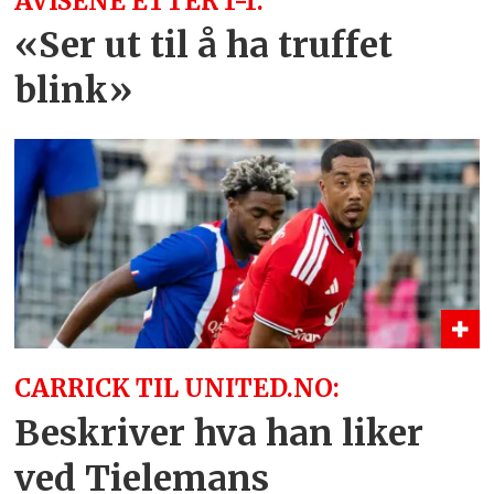
AVISENE ETTER 1-1:
«Ser ut til å ha truffet
blink»
CARRICK TIL UNITED.NO:
Beskriver hva han liker
ved Tielemans