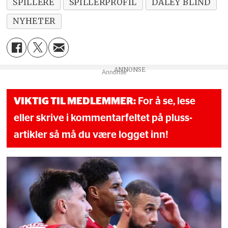
SPILLERE
SPILLERPROFIL
DALEY BLIND
NYHETER
Annonse
VIKTIG TIL MEDLEMMER:
For å se, lese
eller skrive i kommentarfeltet på pluss-
artikler så må du være logget inn!