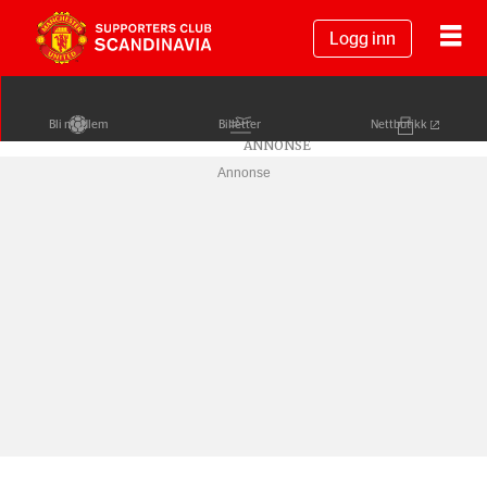
Logg inn
Bli medlem
Billetter
Nettbutikk
Annonse