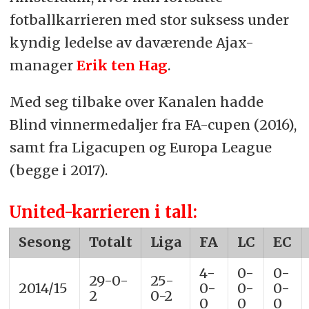
fotballkarrieren med stor suksess under
kyndig ledelse av daværende Ajax-
manager
Erik ten Hag
.
Med seg tilbake over Kanalen hadde
Blind vinnermedaljer fra FA-cupen (2016),
samt fra Ligacupen og Europa League
(begge i 2017).
United-karrieren i tall:
Sesong
Totalt
Liga
FA
LC
EC
4-
0-
0-
29-0-
25-
2014/15
0-
0-
0-
2
0-2
0
0
0