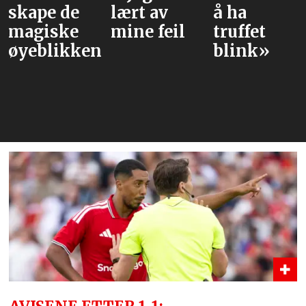
lært av
å ha
hva han
mine feil
truffet
liker ved
e
blink»
Tielemans