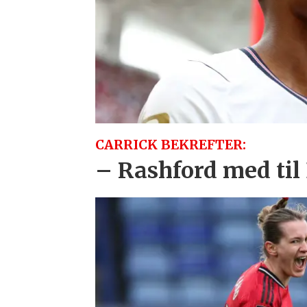
CARRICK BEKREFTER:
– Rashford med til