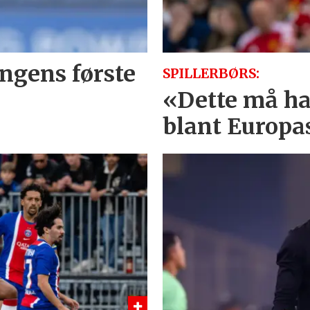
ongens første
SPILLERBØRS:
«Dette må ha
blant Europa