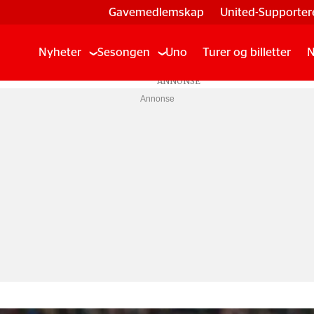
Gavemedlemskap
United-Supporter
Nyheter
Sesongen
Uno
Turer og billetter
N
Annonse