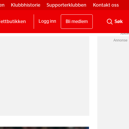
en
Klubbhistorie
Supporterklubben
Kontakt oss
ettbutikken
Logg inn
Bli medlem
Annonse