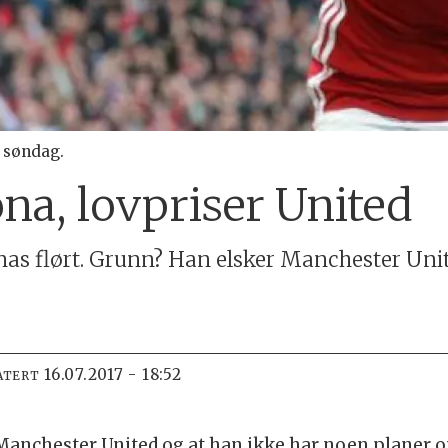
 søndag.
ona, lovpriser United
nas flørt. Grunn? Han elsker Manchester Uni
16.07.2017 - 18:52
ATERT
 Manchester United og at han ikke har noen planer o