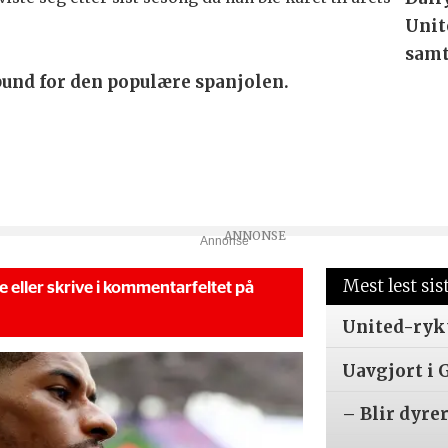
Unit
samt
pund for den populære spanjolen.
Annonse
Mest lest sis
se eller skrive i kommentarfeltet på
United-ryk
Uavgjort i 
– Blir dyre