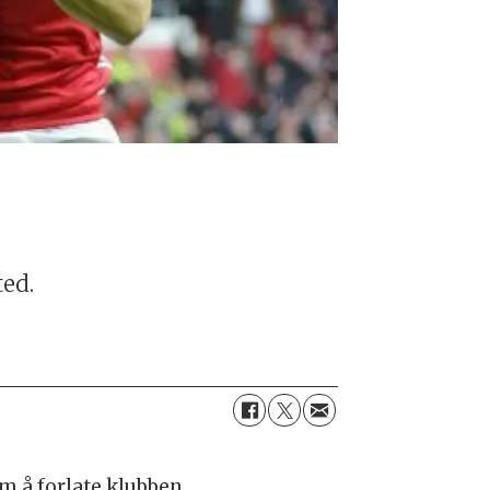
ted.
m å forlate klubben.