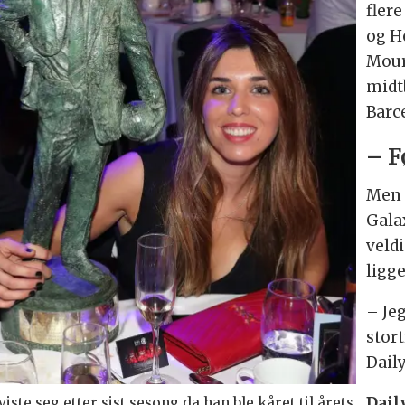
fler
og H
Mour
midt
Barc
– F
Men 
Galax
veld
ligge
– Jeg
stort
Dail
Dail
te seg etter sist sesong da han ble kåret til årets