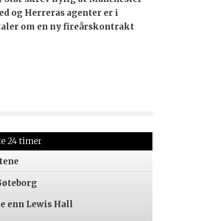
ed og Herreras agenter er i
aler om en ny fireårskontrakt
te 24 timer
tene
Gøteborg
re enn Lewis Hall