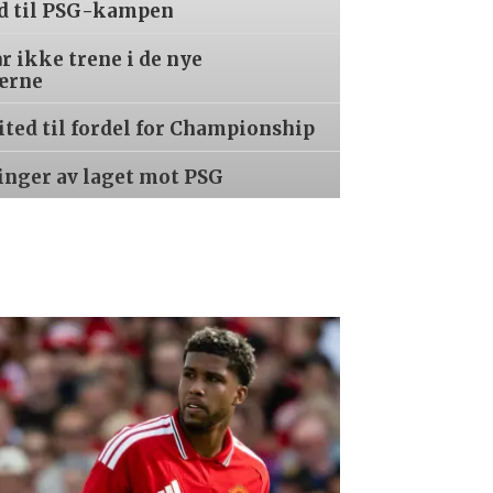
ed til PSG-kampen
år ikke trene i de nye
ærne
ited til fordel for Championship
inger av laget mot PSG