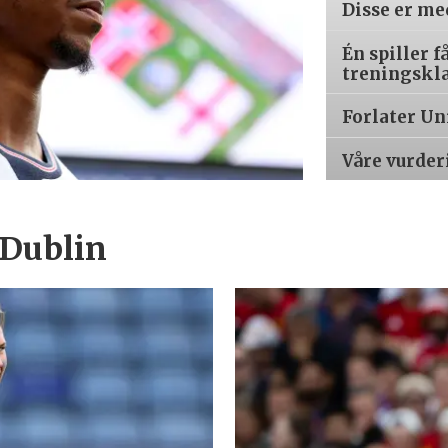
Disse er m
Én spiller f
treningskl
Forlater Un
Våre vurder
 Dublin