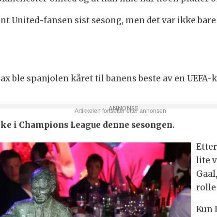
blant United-fansen sist sesong, men det var ikke ba
x ble spanjolen kåret til banens beste av en UEFA-k
bake i Champions League denne sesongen.
Ette
lite 
Gaal
roll
Kun 