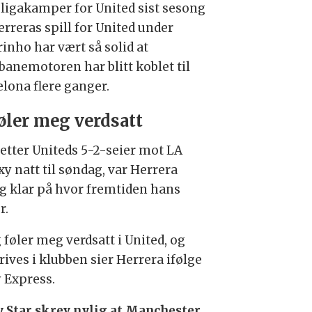
e ligakamper for United sist sesong
erreras spill for United under
inho har vært så solid at
banemotoren har blitt koblet til
elona flere ganger.
øler meg verdsatt
etter Uniteds 5-2-seier mot LA
y natt til søndag, var Herrera
ig klar på hvor fremtiden hans
r.
 føler meg verdsatt i United, og
rives i klubben sier Herrera ifølge
y Express.
y Star skrev nylig at Manchester