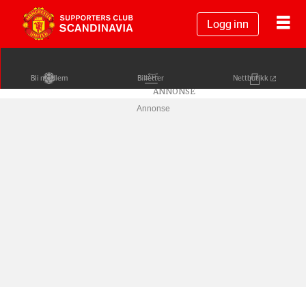
Logg inn
Bli medlem
Billetter
Nettbutikk
Annonse