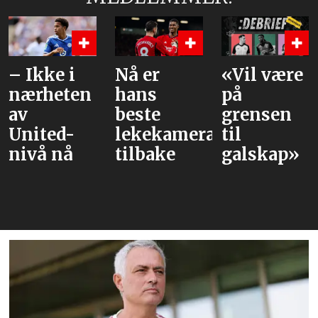
– Ikke i
Nå er
«Vil være
nærheten
hans
på
av
beste
grensen
United-
lekekamerat
til
nivå nå
tilbake
galskap»