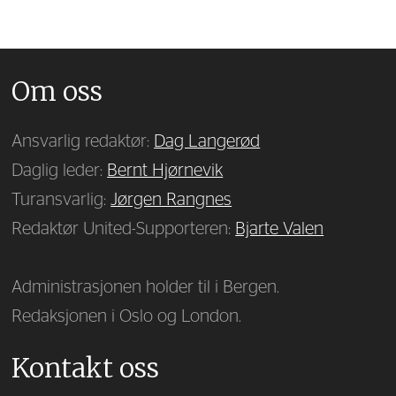
Om oss
Ansvarlig redaktør:
Dag Langerød
Daglig leder:
Bernt Hjørnevik
Turansvarlig:
Jørgen Rangnes
Redaktør United-Supporteren:
Bjarte Valen
Administrasjonen holder til i Bergen.
Redaksjonen i Oslo og London.
Kontakt oss