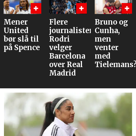
ner
Flere
Bruno og
Hva
ited
journalister:
Cunha,
alt
 slå til
Rodri
men
 Spence
velger
venter
Barcelona
med
over Real
Tielemans?
Madrid