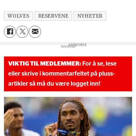
WOLVES
RESERVENE
NYHETER
Annonse
VIKTIG TIL MEDLEMMER:
For å se, lese
eller skrive i kommentarfeltet på pluss-
artikler så må du være logget inn!