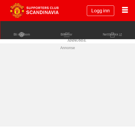
Logg inn
Bli medlem
Billetter
Nettbutikk
Annonse