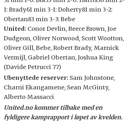
1: Brady
61 min 3-1: Doherty
81 min 3-2:
Obertan
83 min 3-3: Bebe
United:
Conor Devlin, Reece Brown, Joe
Dudgeon, Oliver Norwood, Scott Wootton,
Oliver Gill, Bebe, Robert Brady, Marnick
Vermijl, Gabriel Obertan, Joshua King
(Davide Petrucci 77)
Ubenyttede reserver:
Sam Johnstone,
Charni Ekangamene, Sean McGinty,
Alberto Massacci
United.no kommer tilbake med en
fyldigere kamprapport i løpet av kvelden.