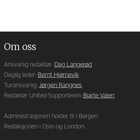
Om oss
Ansvarlig redaktør:
Dag Langerød
Daglig leder:
Bernt Hjørnevik
Turansvarlig:
Jørgen Rangnes
Redaktør United-Supporteren:
Bjarte Valen
Administrasjonen holder til i Bergen.
Redaksjonen i Oslo og London.