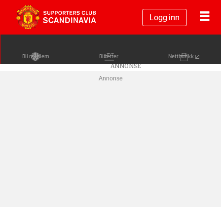
Logg inn
Bli medlem
Billetter
Nettbutikk
Annonse