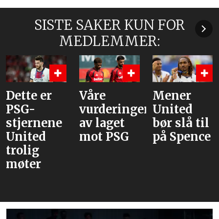
SISTE SAKER KUN FOR
MEDLEMMER:
Dette er
Våre
Mener
PSG-
vurderinger
United
stjernene
av laget
bør slå til
United
mot PSG
på Spence
trolig
møter