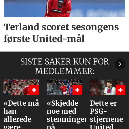
Terland scoret sesongens
første United-mål
SISTE SAKER KUN FOR
MEDLEMMER:
«Skjedde
Dette er
Våre
noe med
PSG-
vurderinge
stemningen
stjernene
av laget
på
United
mot PSG