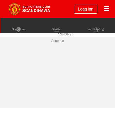
Logg inn
Bli medlem
Billetter
Nettbutikk
Annonse