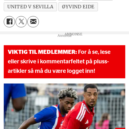
UNITED V SEVILLA
ØYVIND EIDE
Annonse
VIKTIG TIL MEDLEMMER:
For å se, lese
eller skrive i kommentarfeltet på pluss-
artikler så må du være logget inn!