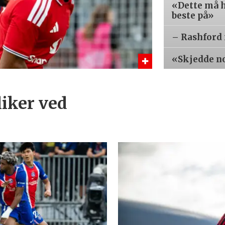
«Dette må h
beste på»
– Rashford 
«Skjedde n
liker ved