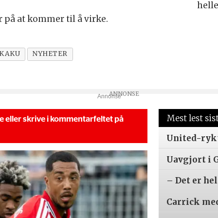
hell
 på at kommer til å virke.
UKAKU
NYHETER
Annonse
Mest lest sis
se eller skrive i kommentarfeltet på
United-ryk
Uavgjort i 
– Det er hel
Carrick me