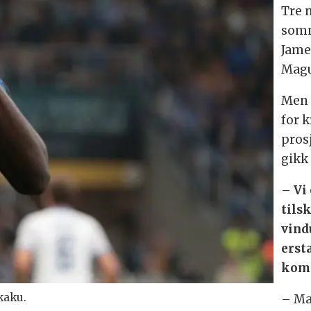
Tre n
somm
Jame
Magu
Men d
for k
pros
gikk 
– Vi
tils
vind
erst
komm
kaku.
– Man