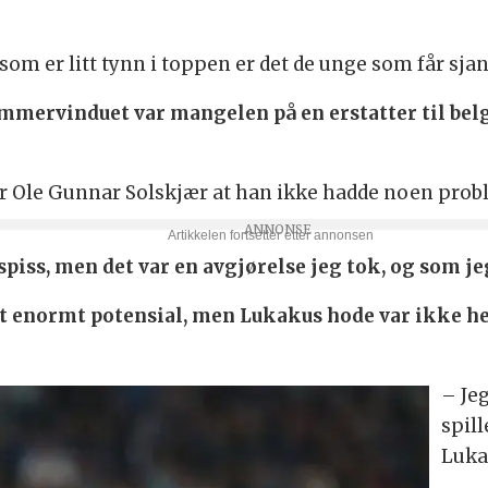
som er litt tynn i toppen er det de unge som får sja
ommervinduet var mangelen på en erstatter til be
er Ole Gunnar Solskjær at han ikke hadde noen prob
spiss, men det var en avgjørelse jeg tok, og som je
et enormt potensial, men Lukakus hode var ikke he
– Je
spill
Luka