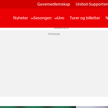
Gavemedlemskap
United-Supporter
Nyheter
Sesongen
Uno
Turer og billetter
N
Annonse