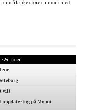
er enn å bruke store summer med
te 24 timer
tene
Gøteborg
t vilt
d oppdatering på Mount