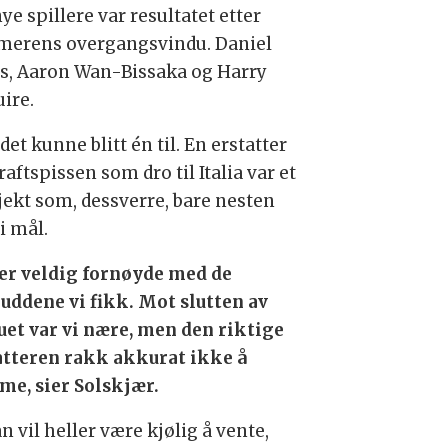
ye spillere var resultatet etter
erens overgangsvindu. Daniel
s, Aaron Wan-Bissaka og Harry
ire.
et kunne blitt én til. En erstatter
raftspissen som dro til Italia var et
jekt som, dessverre, bare nesten
i mål.
 er veldig fornøyde med de
kuddene vi fikk. Mot slutten av
uet var vi nære, men den riktige
atteren rakk akkurat ikke å
e, sier Solskjær.
 vil heller være kjølig å vente,