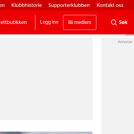
en
Klubbhistorie
Supporterklubben
Kontakt oss
ettbutikken
Logg inn
Bli medlem
Annonse