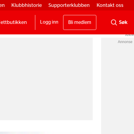
en
Klubbhistorie
Supporterklubben
Kontakt oss
ettbutikken
Logg inn
Bli medlem
Annonse