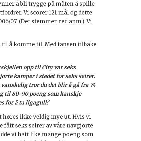
ynner å bli trygge på måten å spille
tfordrer. Vi scorer 121 mål og dette
2006/07. (Det stemmer, red.anm.). Vi
 til å komme til. Med fansen tilbake
skjellen opp til City var seks
orte kamper i stedet for seks seirer.
vanskelig tror du det blir å gå fra 74
g til 80-90 poeng som kanskje
s for å ta ligagull?
 høres ikke veldig mye ut. Hvis vi
 fått seks seirer av våre uavgjorte
adde vi hatt like mange poeng som