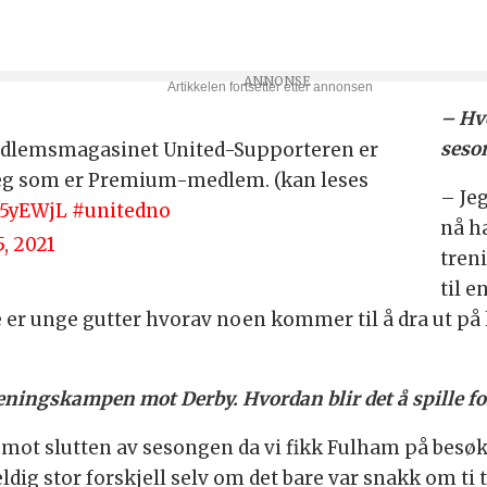
– Hvo
seso
edlemsmagasinet United-Supporteren er
deg som er Premium-medlem. (kan leses
– Jeg
n5yEWjL
#unitedno
nå ha
, 2021
tren
til 
 er unge gutter hvorav noen kommer til å dra ut på lå
reningskampen mot Derby. Hvordan blir det å spille f
det mot slutten av sesongen da vi fikk Fulham på be
ldig stor forskjell selv om det bare var snakk om ti