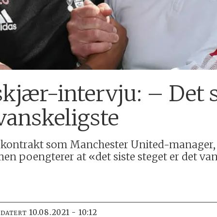
kjær-intervju: – Det s
vanskeligste
get kontrakt som Manchester United-manager,
 men poengterer at «det siste steget er det va
10.08.2021 - 10:12
PDATERT