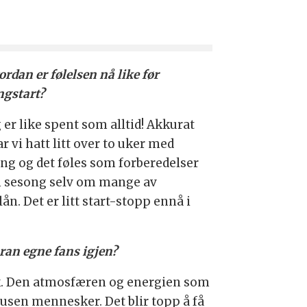
rdan er følelsen nå like før
ngstart?
 er like spent som alltid! Akkurat
r vi hatt litt over to uker med
ing og det føles som forberedelser
en sesong selv om mange av
n. Det er litt start-stopp ennå i
oran egne fans igjen?
søk. Den atmosfæren og energien som
 tusen mennesker. Det blir topp å få