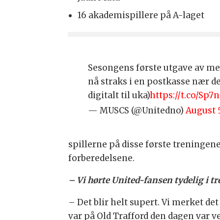
16 akademispillere på A-laget
Sesongens første utgave av m
nå straks i en postkasse nær 
digitalt til uka)
https://t.co/Sp7
— MUSCS (@Unitedno)
August 5
spillerne på disse første treningene
forberedelsene.
– Vi hørte United-fansen tydelig i t
– Det blir helt supert. Vi merket 
var på Old Trafford den dagen var ve