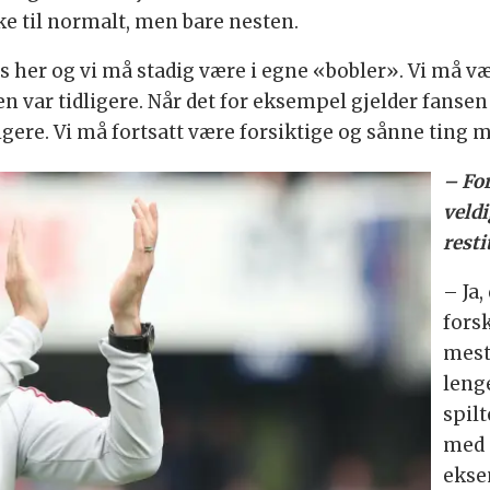
ake til normalt, men bare nesten.
s her og vi må stadig være i egne «bobler». Vi må væ
n var tidligere. Når det for eksempel gjelder fansen 
igere. Vi må fortsatt være forsiktige og sånne ting må
– For
veldi
resti
– Ja,
fors
mest
leng
spil
med 
ekse