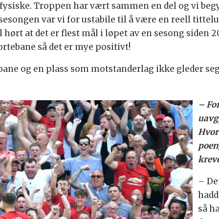
et fysiske. Troppen har vært sammen en del og vi beg
esongen var vi for ustabile til å være en reell tittelu
 hørt at det er flest mål i løpet av en sesong siden 
ortebane så det er mye positivt!
n bane og en plass som motstanderlag ikke gleder seg
– For
uavgj
Hvor 
poen
kreve
– Det
hadde
så h