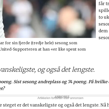
får t
spill
to u
seson
dem 
seso
r for sin fjerde (tredje hele) sesong som
United-Supporteren at han «er like spent som
vanskeligste, og også det lengste.
6 poeng. Sist sesong andreplass og 74 poeng. På hvilk
et?
te steget er det vanskeligste og også det lengste. Nå 