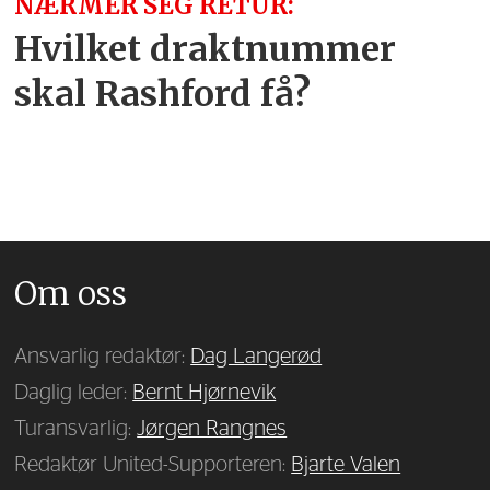
NÆRMER SEG RETUR:
Hvilket draktnummer
skal Rashford få?
Om oss
Ansvarlig redaktør:
Dag Langerød
Daglig leder:
Bernt Hjørnevik
Turansvarlig:
Jørgen Rangnes
Redaktør United-Supporteren:
Bjarte Valen