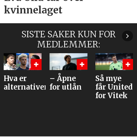
kvinnelaget
SISTE SAKER KUN FOR
MEDLEMMER:
Hva er
– Åpne
Så mye
alternativene?
for utlån
får United
for Vitek