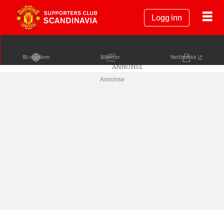
Logg inn
Bli medlem
Billetter
Nettbutikk
Annonse