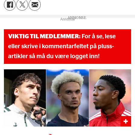
Annonse
VIKTIG TIL MEDLEMMER:
For å se, lese
eller skrive i kommentarfeltet på pluss-
artikler så må du være logget inn!